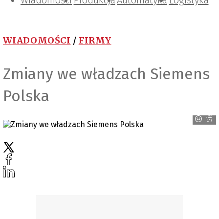
Wiadomości
Projektowanie i konstrukcje
Zarządzanie i IT
Tematy specjalne
Produkcja
Automatyka
Logistyka
WIADOMOŚCI
/
FIRMY
Zmiany we władzach Siemens
Polska
Siemens