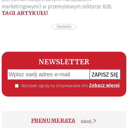
marketingowymi) w przemysłowym sektorze B2B.
TAGI ARTYKUŁU
Siemens
NEWSLETTER
ZAPISZ SIĘ
Zobacz więcej
Wyrażam zgodę na otrzymywanie informacji handlowej kierowanej do mnie za pomocą środków komunikacji elektronicznej w szczególności poczty elektronicznej zgodnie z przepisem art. 10 ust 2 ustawy z dnia 18 lipca 2002 roku o świadczeniu usług drogą elektroniczną (Dz. U. 144 z 2002 r. poz. 1204). Zgoda jest dobrowolna, jednak jej wyrażenie jest konieczne, aby otrzymywać newsletter.
PRENUMERATA
więcej