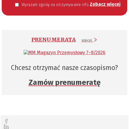
Zobacz więcej
Wyrażam zgodę na otrzymywanie informacji handlowej kierowanej do mnie za pomocą środków komunikacji elektronicznej w szczególności poczty elektronicznej zgodnie z przepisem art. 10 ust 2 ustawy z dnia 18 lipca 2002 roku o świadczeniu usług drogą elektroniczną (Dz. U. 144 z 2002 r. poz. 1204). Zgoda jest dobrowolna, jednak jej wyrażenie jest konieczne, aby otrzymywać newsletter.
PRENUMERATA
więcej
Chcesz otrzymać nasze czasopismo?
Zamów prenumeratę