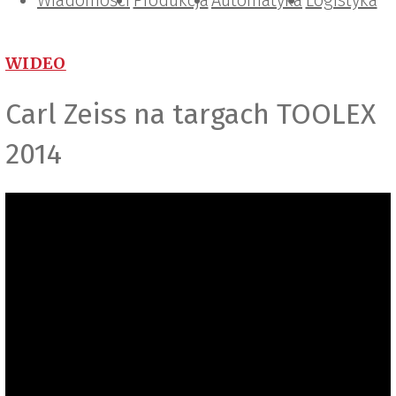
Wiadomości
Projektowanie i konstrukcje
Zarządzanie i IT
Tematy specjalne
Produkcja
Automatyka
Logistyka
WIDEO
Carl Zeiss na targach TOOLEX
2014