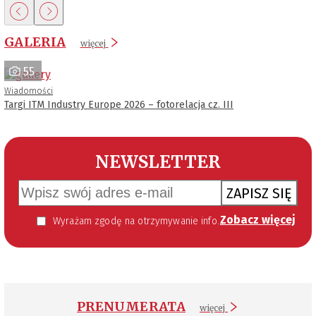
GALERIA
więcej
55
Wiadomości
Targi ITM Industry Europe 2026 – fotorelacja cz. III
NEWSLETTER
ZAPISZ SIĘ
Zobacz więcej
Wyrażam zgodę na otrzymywanie informacji handlowej kierowanej do mnie za pomocą środków komunikacji elektronicznej w szczególności poczty elektronicznej zgodnie z przepisem art. 10 ust 2 ustawy z dnia 18 lipca 2002 roku o świadczeniu usług drogą elektroniczną (Dz. U. 144 z 2002 r. poz. 1204). Zgoda jest dobrowolna, jednak jej wyrażenie jest konieczne, aby otrzymywać newsletter.
PRENUMERATA
więcej