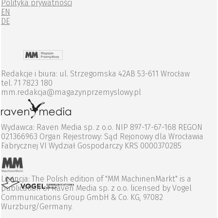
Polityka prywatności
EN
DE
Redakcje i biura: ul. Strzegomska 42AB 53-611 Wrocław
tel. 71 7823 180
mm.redakcja@magazynprzemyslowy.pl
Wydawca: Raven Media sp. z o.o. NIP 897-17-67-168 REGON
021366963 Organ Rejestrowy: Sąd Rejonowy dla Wrocławia
Fabrycznej VI Wydział Gospodarczy KRS 0000370285
Licencja: The Polish edition of "MM MachinenMarkt" is a
publication of Raven Media sp. z o.o. licensed by Vogel
Communications Group GmbH & Co. KG, 97082
Wurzburg/Germany.