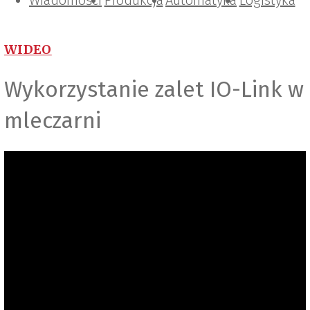
Wiadomości
Projektowanie i konstrukcje
Zarządzanie i IT
Tematy specjalne
Produkcja
Automatyka
Logistyka
WIDEO
Wykorzystanie zalet IO-Link w
mleczarni