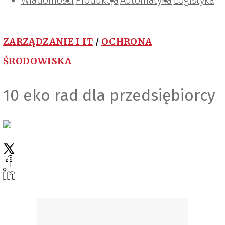
Wiadomości
Projektowanie i konstrukcje
Zarządzanie i IT
Tematy specjalne
Produkcja
Automatyka
Logistyka
ZARZĄDZANIE I IT
/
OCHRONA
ŚRODOWISKA
10 eko rad dla przedsiębiorcy