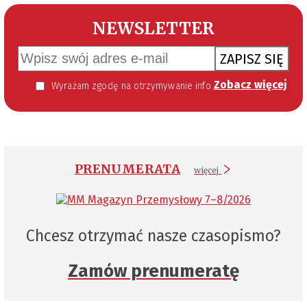
NEWSLETTER
ZAPISZ SIĘ
Zobacz więcej
Wyrażam zgodę na otrzymywanie informacji handlowej kierowanej do mnie za pomocą środków komunikacji elektronicznej w szczególności poczty elektronicznej zgodnie z przepisem art. 10 ust 2 ustawy z dnia 18 lipca 2002 roku o świadczeniu usług drogą elektroniczną (Dz. U. 144 z 2002 r. poz. 1204). Zgoda jest dobrowolna, jednak jej wyrażenie jest konieczne, aby otrzymywać newsletter.
PRENUMERATA
więcej
Chcesz otrzymać nasze czasopismo?
Zamów prenumeratę