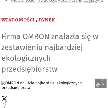
Wiadomości
Projektowanie i konstrukcje
Zarządzanie i IT
Tematy specjalne
Produkcja
Automatyka
Logistyka
WIADOMOŚCI
/
RYNEK
Firma OMRON znalazła się w
zestawieniu najbardziej
ekologicznych
przedsiębiorstw
Omron