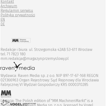
Kontakt
Archiwum
Regulamin serwisu
Polityka prywatności
EN
DE
Redakcje i biura: ul. Strzegomska 42AB 53-611 Wrocław
tel. 71 7823 180
mm.redakcja@magazynprzemyslowy.pl
Wydawca: Raven Media sp. z o.o. NIP 897-17-67-168 REGON
021366963 Organ Rejestrowy: Sąd Rejonowy dla Wrocławia
Fabrycznej VI Wydział Gospodarczy KRS 0000370285
Licencja: The Polish edition of "MM MachinenMarkt" is a
publication of Raven Media sp. z o.o. licensed by Vogel