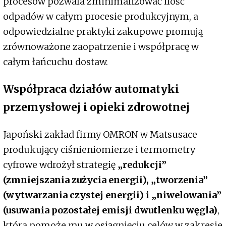
procesów pozwala zminimalizować ilość
odpadów w całym procesie produkcyjnym, a
odpowiedzialne praktyki zakupowe promują
zrównoważone zaopatrzenie i współpracę w
całym łańcuchu dostaw.
Współpraca działów automatyki
przemysłowej i opieki zdrowotnej
Japoński zakład firmy OMRON w Matsusace
produkujący ciśnieniomierze i termometry
cyfrowe wdrożył strategię
„redukcji”
(zmniejszania zużycia energii), „tworzenia”
(wytwarzania czystej energii) i „niwelowania”
(usuwania pozostałej emisji dwutlenku węgla)
,
która pomoże mu w osiągnięciu celów w zakresie