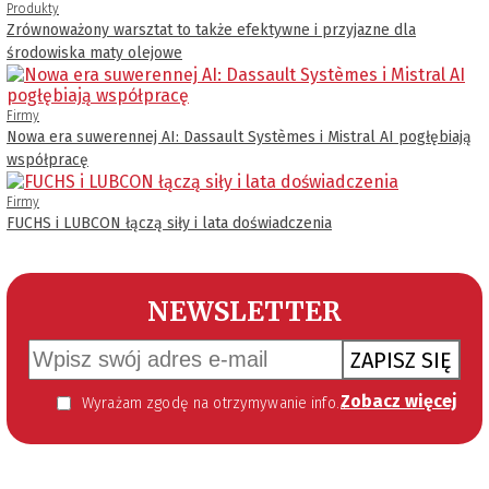
Produkty
Zrównoważony warsztat to także efektywne i przyjazne dla
środowiska maty olejowe
Firmy
Nowa era suwerennej AI: Dassault Systèmes i Mistral AI pogłębiają
współpracę
Firmy
FUCHS i LUBCON łączą siły i lata doświadczenia
NEWSLETTER
ZAPISZ SIĘ
Zobacz więcej
Wyrażam zgodę na otrzymywanie informacji handlowej kierowanej do mnie za pomocą środków komunikacji elektronicznej w szczególności poczty elektronicznej zgodnie z przepisem art. 10 ust 2 ustawy z dnia 18 lipca 2002 roku o świadczeniu usług drogą elektroniczną (Dz. U. 144 z 2002 r. poz. 1204). Zgoda jest dobrowolna, jednak jej wyrażenie jest konieczne, aby otrzymywać newsletter.