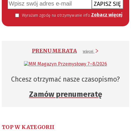
ZAPISZ SIĘ
Zobacz więcej
Wyrażam zgodę na otrzymywanie informacji handlowej kierowanej do mnie za pomocą środków komunikacji elektronicznej w szczególności poczty elektronicznej zgodnie z przepisem art. 10 ust 2 ustawy z dnia 18 lipca 2002 roku o świadczeniu usług drogą elektroniczną (Dz. U. 144 z 2002 r. poz. 1204). Zgoda jest dobrowolna, jednak jej wyrażenie jest konieczne, aby otrzymywać newsletter.
PRENUMERATA
więcej
Chcesz otrzymać nasze czasopismo?
Zamów prenumeratę
TOP W KATEGORII