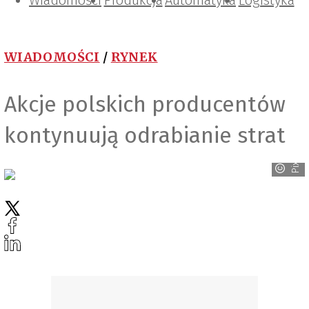
Wiadomości
Projektowanie i konstrukcje
Zarządzanie i IT
Tematy specjalne
Produkcja
Automatyka
Logistyka
WIADOMOŚCI
/
RYNEK
Akcje polskich producentów
kontynuują odrabianie strat
Pixabay