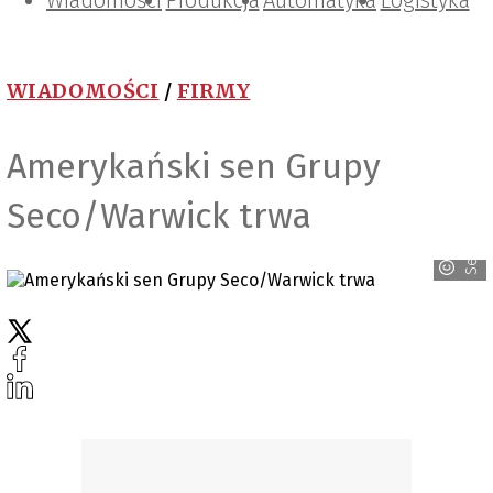
Wiadomości
Projektowanie i konstrukcje
Zarządzanie i IT
Tematy specjalne
Produkcja
Automatyka
Logistyka
WIADOMOŚCI
/
FIRMY
Amerykański sen Grupy
Seco/Warwick
Seco/Warwick trwa