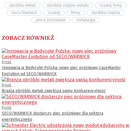
obróbka metali
obróbka cieplna metalu
rozwój firmy
Seco/Warwick
rozwój
firmy
obróbka cieplna
piece próżniowe
metalurgia
ZOBACZ RÓWNIEŻ
Rynek
Innowacja w Bodycote Polska: nowy piec próżniowy CaseMaster
Evolution od SECO/WARWICK
Rynek
Branża obróbki metali zwiększa swoją konkurencyjność
Rynek
SECO/WARWICK dostarczy piec próżniowy dla sektora
energetycznego