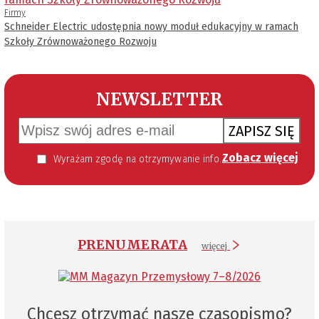
Firmy
Schneider Electric udostępnia nowy moduł edukacyjny w ramach
Szkoły Zrównoważonego Rozwoju
NEWSLETTER
ZAPISZ SIĘ
Zobacz więcej
Wyrażam zgodę na otrzymywanie informacji handlowej kierowanej do mnie za pomocą środków komunikacji elektronicznej w szczególności poczty elektronicznej zgodnie z przepisem art. 10 ust 2 ustawy z dnia 18 lipca 2002 roku o świadczeniu usług drogą elektroniczną (Dz. U. 144 z 2002 r. poz. 1204). Zgoda jest dobrowolna, jednak jej wyrażenie jest konieczne, aby otrzymywać newsletter.
PRENUMERATA
więcej
Chcesz otrzymać nasze czasopismo?