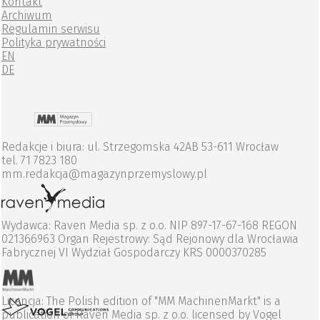
Kontakt
Archiwum
Regulamin serwisu
Polityka prywatności
EN
DE
Redakcje i biura: ul. Strzegomska 42AB 53-611 Wrocław
tel. 71 7823 180
mm.redakcja@magazynprzemyslowy.pl
Wydawca: Raven Media sp. z o.o. NIP 897-17-67-168 REGON
021366963 Organ Rejestrowy: Sąd Rejonowy dla Wrocławia
Fabrycznej VI Wydział Gospodarczy KRS 0000370285
Licencja: The Polish edition of "MM MachinenMarkt" is a
publication of Raven Media sp. z o.o. licensed by Vogel