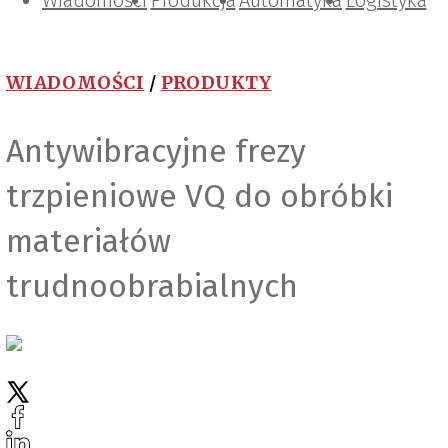
Wiadomości
Projektowanie i konstrukcje
Zarządzanie i IT
Tematy specjalne
Produkcja
Automatyka
Logistyka
WIADOMOŚCI
/
PRODUKTY
Antywibracyjne frezy
trzpieniowe VQ do obróbki
materiałów
trudnoobrabialnych