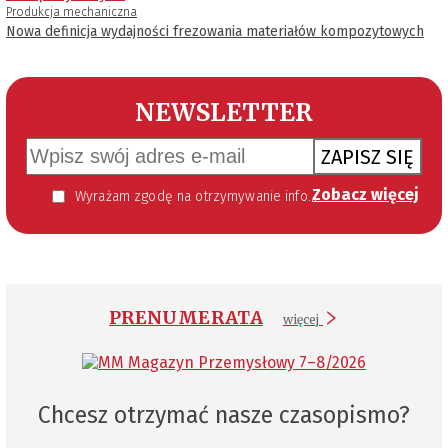
Produkcja mechaniczna
Nowa definicja wydajności frezowania materiałów kompozytowych
NEWSLETTER
ZAPISZ SIĘ
Zobacz więcej
Wyrażam zgodę na otrzymywanie informacji handlowej kierowanej do mnie za pomocą środków komunikacji elektronicznej w szczególności poczty elektronicznej zgodnie z przepisem art. 10 ust 2 ustawy z dnia 18 lipca 2002 roku o świadczeniu usług drogą elektroniczną (Dz. U. 144 z 2002 r. poz. 1204). Zgoda jest dobrowolna, jednak jej wyrażenie jest konieczne, aby otrzymywać newsletter.
PRENUMERATA
więcej
Chcesz otrzymać nasze czasopismo?