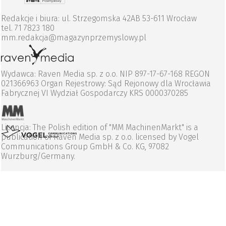
Redakcje i biura: ul. Strzegomska 42AB 53-611 Wrocław
tel. 71 7823 180
mm.redakcja@magazynprzemyslowy.pl
Wydawca: Raven Media sp. z o.o. NIP 897-17-67-168 REGON
021366963 Organ Rejestrowy: Sąd Rejonowy dla Wrocławia
Fabrycznej VI Wydział Gospodarczy KRS 0000370285
Licencja: The Polish edition of "MM MachinenMarkt" is a
publication of Raven Media sp. z o.o. licensed by Vogel
Communications Group GmbH & Co. KG, 97082
Wurzburg/Germany.