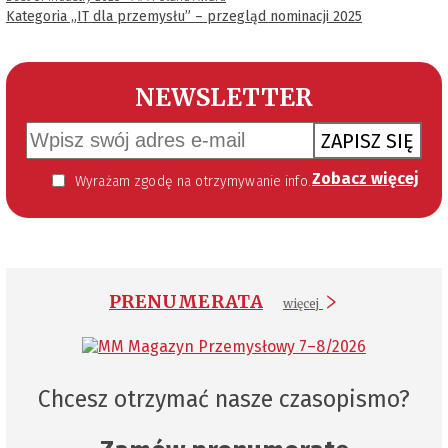
Kategoria „IT dla przemysłu” – przegląd nominacji 2025
NEWSLETTER
ZAPISZ SIĘ
Zobacz więcej
Wyrażam zgodę na otrzymywanie informacji handlowej kierowanej do mnie za pomocą środków komunikacji elektronicznej w szczególności poczty elektronicznej zgodnie z przepisem art. 10 ust 2 ustawy z dnia 18 lipca 2002 roku o świadczeniu usług drogą elektroniczną (Dz. U. 144 z 2002 r. poz. 1204). Zgoda jest dobrowolna, jednak jej wyrażenie jest konieczne, aby otrzymywać newsletter.
PRENUMERATA
więcej
Chcesz otrzymać nasze czasopismo?