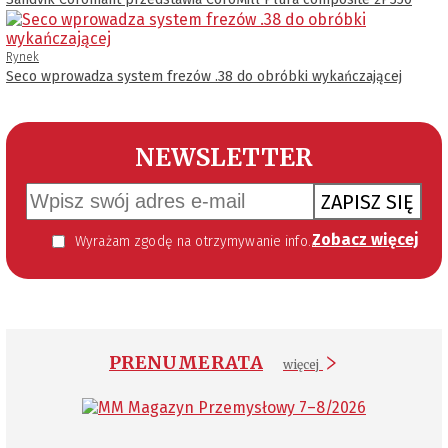
Rynek
Seco wprowadza system frezów .38 do obróbki wykańczającej
NEWSLETTER
ZAPISZ SIĘ
Zobacz więcej
Wyrażam zgodę na otrzymywanie informacji handlowej kierowanej do mnie za pomocą środków komunikacji elektronicznej w szczególności poczty elektronicznej zgodnie z przepisem art. 10 ust 2 ustawy z dnia 18 lipca 2002 roku o świadczeniu usług drogą elektroniczną (Dz. U. 144 z 2002 r. poz. 1204). Zgoda jest dobrowolna, jednak jej wyrażenie jest konieczne, aby otrzymywać newsletter.
PRENUMERATA
więcej