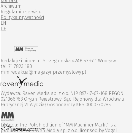
Kontakt
Archiwum
Regulamin serwisu
Polityka prywatności
EN
DE
Redakcje i biura: ul. Strzegomska 42AB 53-611 Wrocław
tel. 71 7823 180
mm.redakcja@magazynprzemyslowy.pl
Wydawca: Raven Media sp. z o.o. NIP 897-17-67-168 REGON
021366963 Organ Rejestrowy: Sąd Rejonowy dla Wrocławia
Fabrycznej VI Wydział Gospodarczy KRS 0000370285
Licencja: The Polish edition of "MM MachinenMarkt" is a
publication of Raven Media sp. z o.o. licensed by Vogel