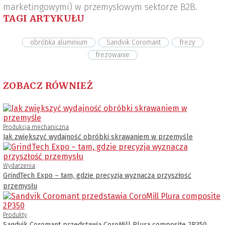
marketingowymi) w przemysłowym sektorze B2B.
TAGI ARTYKUŁU
obróbka aluminium
Sandvik Coromant
frezy
frezowanie
ZOBACZ RÓWNIEŻ
Produkcja mechaniczna
Jak zwiększyć wydajność obróbki skrawaniem w przemyśle
Wydarzenia
GrindTech Expo – tam, gdzie precyzja wyznacza przyszłość
przemysłu
Produkty
Sandvik Coromant przedstawia CoroMill Plura composite 2P350