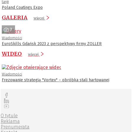
targi
Poland Coatings Expo
GALERIA
więcej
7
Wiadomości
EuroSkills Gdańsk 2023 z perspektywy firmy ZOLLER
WIDEO
więcej
Wiadomości
Frezowanie strategią "Vortex" – obróbka stali hartowanej
O tytule
Reklama
Prenumerata