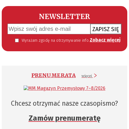
NEWSLETTER
ZAPISZ SIĘ
Zobacz więcej
Wyrażam zgodę na otrzymywanie informacji handlowej kierowanej do mnie za pomocą środków komunikacji elektronicznej w szczególności poczty elektronicznej zgodnie z przepisem art. 10 ust 2 ustawy z dnia 18 lipca 2002 roku o świadczeniu usług drogą elektroniczną (Dz. U. 144 z 2002 r. poz. 1204). Zgoda jest dobrowolna, jednak jej wyrażenie jest konieczne, aby otrzymywać newsletter.
PRENUMERATA
więcej
Chcesz otrzymać nasze czasopismo?
Zamów prenumeratę