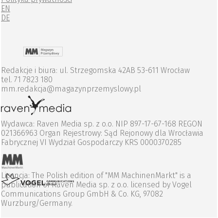
EN
DE
Redakcje i biura: ul. Strzegomska 42AB 53-611 Wrocław
tel. 71 7823 180
mm.redakcja@magazynprzemyslowy.pl
Wydawca: Raven Media sp. z o.o. NIP 897-17-67-168 REGON
021366963 Organ Rejestrowy: Sąd Rejonowy dla Wrocławia
Fabrycznej VI Wydział Gospodarczy KRS 0000370285
Licencja: The Polish edition of "MM MachinenMarkt" is a
publication of Raven Media sp. z o.o. licensed by Vogel
Communications Group GmbH & Co. KG, 97082
Wurzburg/Germany.