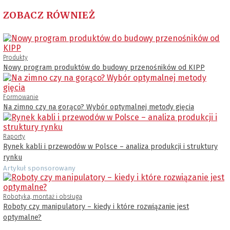
ZOBACZ RÓWNIEŻ
Produkty
Nowy program produktów do budowy przenośników od KIPP
Formowanie
Na zimno czy na gorąco? Wybór optymalnej metody gięcia
Raporty
Rynek kabli i przewodów w Polsce – analiza produkcji i struktury
rynku
Artykuł sponsorowany
Robotyka, montaż i obsługa
Roboty czy manipulatory – kiedy i które rozwiązanie jest
optymalne?