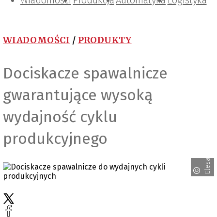
Wiadomości
Projektowanie i konstrukcje
Zarządzanie i IT
Tematy specjalne
Produkcja
Automatyka
Logistyka
WIADOMOŚCI
/
PRODUKTY
Dociskacze spawalnicze
gwarantujące wysoką
wydajność cyklu
produkcyjnego
Elesa+Ganter