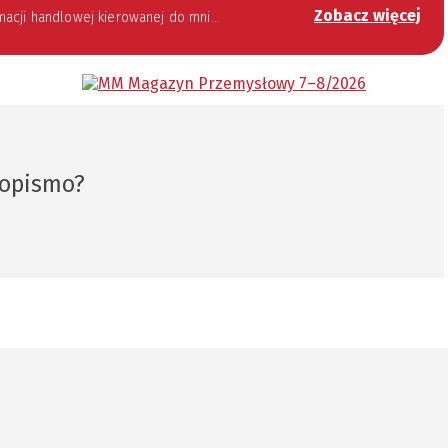
Zobacz więcej
 lipca 2002 roku o świadczeniu usług drogą elektroniczną (Dz. U. 144 z 2002 r. poz. 1204). Zgoda jest dobrowolna, jednak jej wyrażenie jest konieczne, aby otrzymywać newsletter.
sopismo?