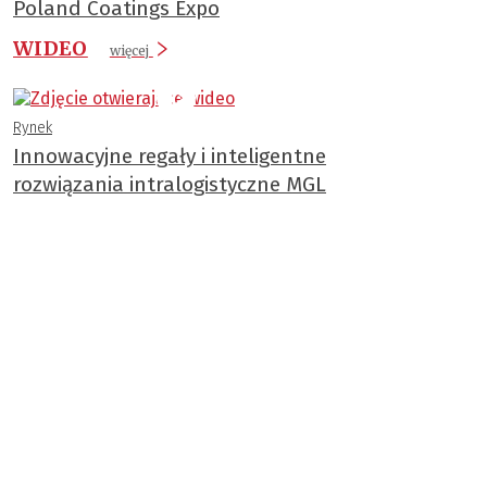
Poland Coatings Expo
WIDEO
więcej
Rynek
Innowacyjne regały i inteligentne
rozwiązania intralogistyczne MGL