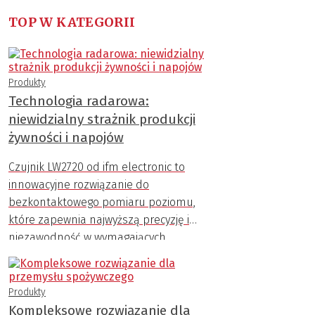
TOP W KATEGORII
Produkty
Technologia radarowa:
niewidzialny strażnik produkcji
żywności i napojów
Czujnik LW2720 od ifm electronic to
innowacyjne rozwiązanie do
bezkontaktowego pomiaru poziomu,
które zapewnia najwyższą precyzję i
niezawodność w wymagających
warunkach przemysłowych.
Produkty
Kompleksowe rozwiązanie dla