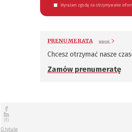
Wyrażam zgodę na otrzymywanie informacji handlowej kierowanej do mnie za pomocą środków komunikacji elektronicznej w szczególności poczty elektronicznej zgodnie z przepisem art. 10 ust 2 ustawy z dnia 18
PRENUMERATA
więcej
Chcesz otrzymać nasze cza
Zamów prenumeratę
O tytule