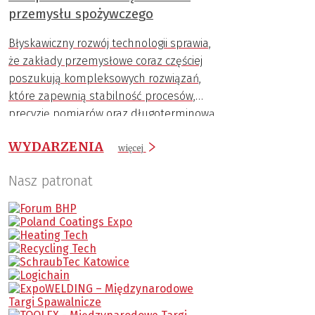
przemysłu spożywczego
Błyskawiczny rozwój technologii sprawia,
że zakłady przemysłowe coraz częściej
poszukują kompleksowych rozwiązań,
które zapewnią stabilność procesów,
precyzję pomiarów oraz długoterminową
trwałość komponentów.
WYDARZENIA
więcej
Nasz patronat