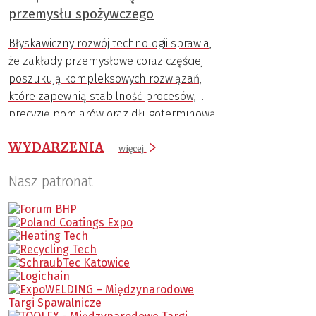
przemysłu spożywczego
Błyskawiczny rozwój technologii sprawia,
że zakłady przemysłowe coraz częściej
poszukują kompleksowych rozwiązań,
które zapewnią stabilność procesów,
precyzję pomiarów oraz długoterminową
trwałość komponentów.
WYDARZENIA
więcej
Nasz patronat