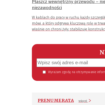
Płaszcz wewnętrzny przewodu – nie
niezawodności
W kablach do pracy w ruchu każdy szczegó
mówi, a który odgrywa kluczową rolę w trwa
właśnie on chroni żyły, stabilizuje konstrukc
N
Wyrażam zgodę na otrzymywanie informacji handlowej kierowanej do mnie za pomocą środków komunikacji elektronicznej w szczególności poczty elektronicznej zgodnie z przepisem art. 10 ust 2 ustawy z dnia 18
PRENUMERATA
więcej