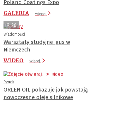
Poland Coatings Expo
GALERIA
więcej
26
Wiadomości
Warsztaty studyjne igus w
Niemczech
WIDEO
więcej
Rynek
ORLEN OIL pokazuje jak powstają
nowoczesne oleje silnikowe