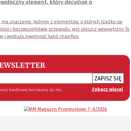
widoczny element, który decyduje o
ł ma znaczenie. Jednym z elementów, o których rzadko się
łości i bezpieczeństwie przewodu, jest płaszcz wewnętrzny. To
ję i wydłuża żywotność kabli chainflex.
EWSLETTER
ZAPISZ SIĘ
Zobacz więcej
 lipca 2002 roku o świadczeniu usług drogą elektroniczną (Dz. U. 144 z 2002 r. poz. 1204). Zgoda jest dobrowolna, jednak jej wyrażenie jest konieczne, aby otrzymywać newsletter.