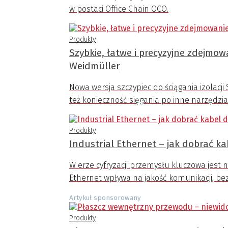
w postaci Office Chain OCO.
Produkty
Szybkie, łatwe i precyzyjne zdejmow
Weidmüller
Nowa wersja szczypiec do ściągania izolacji
też konieczność sięgania po inne narzędzia
Produkty
Industrial Ethernet – jak dobrać ka
W erze cyfryzacji przemysłu kluczowa jest
Ethernet wpływa na jakość komunikacji, bez
Artykuł sponsorowany
Produkty