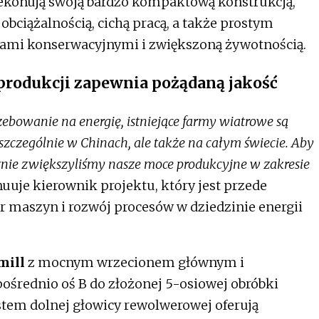
ekonują swoją bardzo kompaktową konstrukcją,
obciążalnością, cichą pracą, a także prostym
i konserwacyjnymi i zwiększoną żywotnością.
produkcji zapewnia pożądaną jakość
ebowanie na energię, istniejące farmy wiatrowe są
zególnie w Chinach, ale także na całym świecie. Aby
znie zwiększyliśmy nasze moce produkcyjne w zakresie
uuje kierownik projektu, który jest przede
 maszyn i rozwój procesów w dziedzinie energii
mill
z mocnym wrzecionem głównym i
średnio oś B do złożonej 5-osiowej obróbki
tem dolnej głowicy rewolwerowej oferują