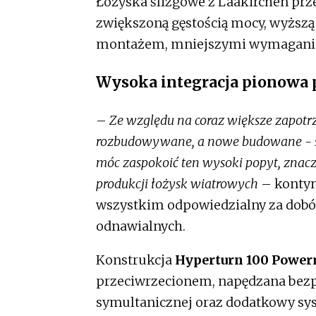
Łożyska ślizgowe z Laakirchen prz
zwiększoną gęstością mocy, wyższą 
montażem, mniejszymi wymaganiam
Wysoka integracja pionowa 
–
Ze względu na coraz większe zapotrz
rozbudowywane, a nowe budowane - szc
móc zaspokoić ten wysoki popyt, znac
produkcji łożysk wiatrowych
– kontyn
wszystkim odpowiedzialny za dobór
odnawialnych.
Konstrukcja
Hyperturn 100 Power
przeciwrzecionem, napędzana bezpo
symultanicznej oraz dodatkowy sys