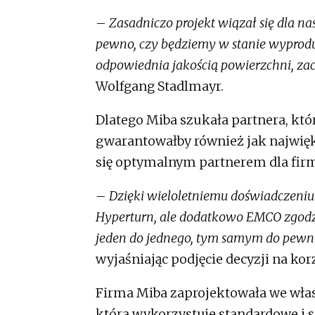
–
Zasadniczo projekt wiązał się dla 
pewno, czy będziemy w stanie wyprodu
odpowiednia jakością powierzchni, z
Wolfgang Stadlmayr.
Dlatego Miba szukała partnera, kt
gwarantowałby również jak najwięk
się optymalnym partnerem dla fir
–
Dzięki wieloletniemu doświadczeniu 
Hyperturn, ale dodatkowo EMCO zgodzi
jeden do jednego, tym samym do pewne
wyjaśniając podjęcie decyzji na kor
Firma Miba zaprojektowała we wła
która wykorzystuje standardowe i 