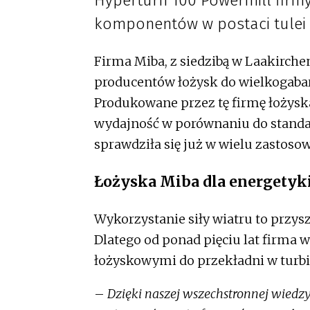
Hyperturn 100 Powermill fir
komponentów w postaci tulei 
Firma Miba, z siedzibą w Laakirche
producentów łożysk do wielkogabary
Produkowane przez tę firmę łożys
wydajność w porównaniu do standa
sprawdziła się już w wielu zastoso
Łożyska Miba dla energetyk
Wykorzystanie siły wiatru to przysz
Dlatego od ponad pięciu lat firma 
łożyskowymi do przekładni w turb
–
Dzięki naszej wszechstronnej wiedzy