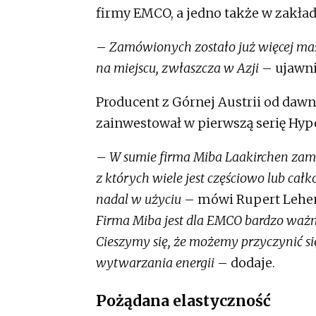
firmy EMCO, a jedno także w zakła
–
Zamówionych zostało już więcej m
na miejscu, zwłaszcza w Azji
– ujawni
Producent z Górnej Austrii od daw
zainwestował w pierwszą serię Hyp
–
W sumie firma Miba Laakirchen zamó
z których wiele jest częściowo lub ca
nadal w użyciu
– mówi Rupert Lehen
Firma Miba jest dla EMCO bardzo ważn
Cieszymy się, że możemy przyczynić s
wytwarzania energii
– dodaje.
Pożądana elastyczność