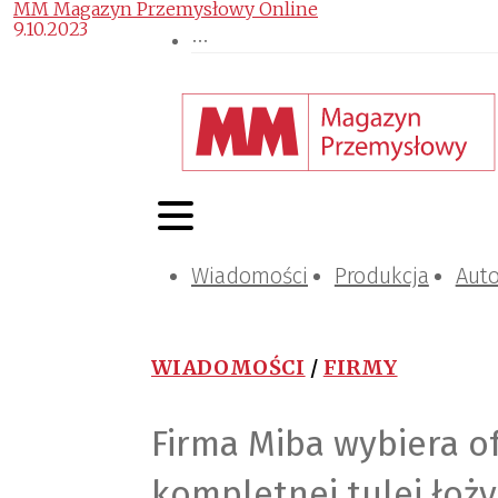
MM Magazyn Przemysłowy Online
9.10.2023
Wiadomości
Produkcja
Aut
WIADOMOŚCI
/
FIRMY
Firma Miba wybiera o
kompletnej tulei łoży