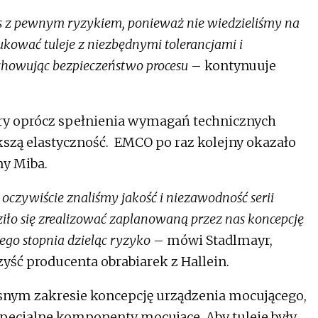
nas z pewnym ryzykiem, ponieważ nie wiedzieliśmy na
kować tuleje z niezbędnymi tolerancjami i
achowując bezpieczeństwo procesu
– kontynuuje
óry oprócz spełnienia wymagań technicznych
szą elastyczność. EMCO po raz kolejny okazało
my Miba.
oczywiście znaliśmy jakość i niezawodność serii
ło się zrealizować zaplanowaną przez nas koncepcję
go stopnia dzieląc ryzyko
– mówi Stadlmayr,
zyść producenta obrabiarek z Hallein.
snym zakresie koncepcję urządzenia mocującego,
specjalne komponenty mocujące. Aby tuleje były