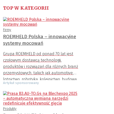
TOP W KATEGORII
Firmy
ROEMHELD Polska – innowacyjne
systemy mocowań
Grupa ROEMHELD od ponad 70 lat jest
czołowym dostawcą technologii,
produktów i rozwiązań dla różnych branż
przemysłowych, takich jak automotive,
lotnictwo, robotyka, kolejnictwo, budowa
Artykuł sponsorowany
maszyn, przemysł AGD, zbrojeniowy,
medyczny i inne.
Produkty