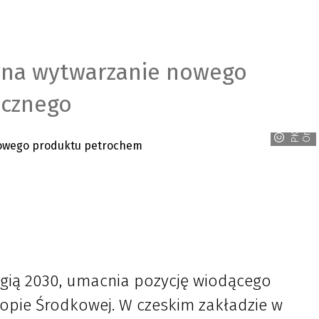
yna wytwarzanie nowego
icznego
n
P
K
N
O
r
l
e
egią 2030, umacnia pozycję wiodącego
opie Środkowej. W czeskim zakładzie w