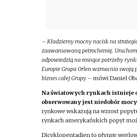
– Kładziemy mocny nacisk na strategi
zaawansowaną petrochemię. Uruchomili
odpowiedzią na rosnące potrzeby rynk
Europie Grupa Orlen wzmacnia swoją p
biznes całej Grupy –
mówi Daniel Oba
Na światowych rynkach istnieje 
obserwowany jest niedobór mocy
rynkowe wskazują na wzrost popytu 
rynkach amerykańskich popyt może
Dicyklopentadien to płynny węglow