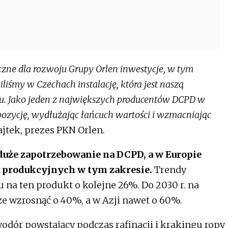
czne dla rozwoju Grupy Orlen inwestycje, w tym
śmy w Czechach instalację, która jest naszą
u. Jako jeden z największych producentów DCPD w
ozycję, wydłużając łańcuch wartości i wzmacniając
jtek, prezes PKN Orlen.
duże zapotrzebowanie na DCPD, a w Europie
 produkcyjnych w tym zakresie.
Trendy
na ten produkt o kolejne 26%. Do 2030 r. na
 wzrosnąć o 40%, a w Azji nawet o 60%.
odór powstający podczas rafinacji i krakingu ropy