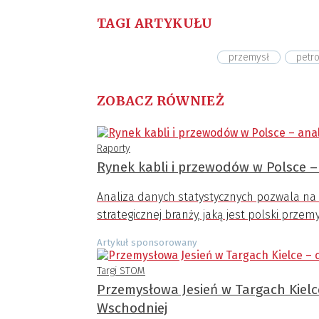
TAGI ARTYKUŁU
przemysł
petr
ZOBACZ RÓWNIEŻ
Raporty
Rynek kabli i przewodów w Polsce – 
Analiza danych statystycznych pozwala na 
strategicznej branży, jaką jest polski przem
Artykuł sponsorowany
Targi STOM
Przemysłowa Jesień w Targach Kiel
Wschodniej