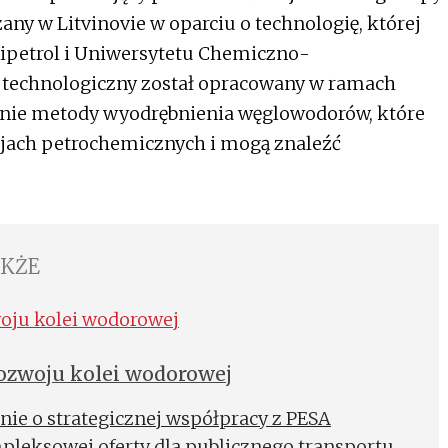
any w Litvinovie w oparciu o technologię, której
petrol i Uniwersytetu Chemiczno-
 technologiczny został opracowany w ramach
enie metody wyodrębnienia węglowodorów, które
cjach petrochemicznych i mogą znaleźć
AKŻE
rozwoju kolei wodorowej
ie o strategicznej współpracy z PESA
leksowej oferty dla publicznego transportu