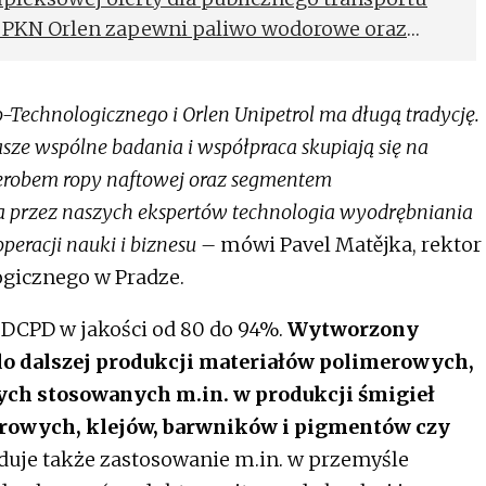
PKN Orlen zapewni paliwo wodorowe oraz
a produkowanych przez PESA lokomotyw
asażerskich. Współpraca obydwu firm
Technologicznego i Orlen Unipetrol ma długą tradycję.
syjnej, komercyjnej oferty dla organizatorów
Nasze wspólne badania i współpraca skupiają się na
peratorów centrów logistycznych, terminali
zerobem ropy naftowej oraz segmentem
 przez naszych ekspertów technologia wyodrębniania
eracji nauki i biznesu –
mówi Pavel Matějka, rektor
gicznego w Pradze.
 DCPD w jakości od 80 do 94%.
Wytworzony
o dalszej produkcji materiałów polimerowych,
ch stosowanych m.in. w produkcji śmigieł
orowych, klejów, barwników i pigmentów czy
uje także zastosowanie m.in. w przemyśle