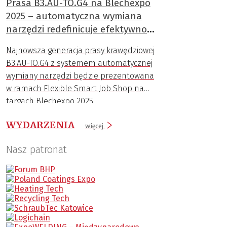
Prasa B3.AU-TO.G4 na Blechexpo
2025 – automatyczna wymiana
narzędzi redefinicuje efektywność
gięcia
Najnowsza generacja prasy krawędziowej
B3.AU-TO.G4 z systemem automatycznej
wymiany narzędzi będzie prezentowana
w ramach Flexible Smart Job Shop na
targach Blechexpo 2025.
WYDARZENIA
więcej
Nasz patronat