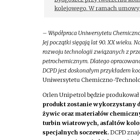
kolejowego. W ramach umowy 
infrastrukturę tankowania dl
manewrowych oraz pociągów p
– Współpraca Uniwersytetu Chemiczno-
pozwala na stworzenie zeroemi
Jej początki sięgają lat 90. XX wieku. 
transportu publicznego oraz o
rozwoju technologii związanych z pr
przeładunkowych i portów.ek
petrochemicznym. Dlatego opracowana
DCPD jest doskonałym przykładem koop
Uniwersytetu Chemiczno-Technolo
Orlen Unipetrol będzie produkował
produkt zostanie wykorzystany d
żywic oraz materiałów chemiczny
turbin wiatrowych, asfaltów kol
specjalnych soczewek.
DCPD znajd