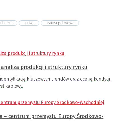
ochemia
paliwa
branża paliwowa
analiza produkcji i struktury rynku
identyfikację kluczowych trendów oraz ocenę kondycji
ysł kablowy.
ce – centrum przemysłu Europy Środkowo-