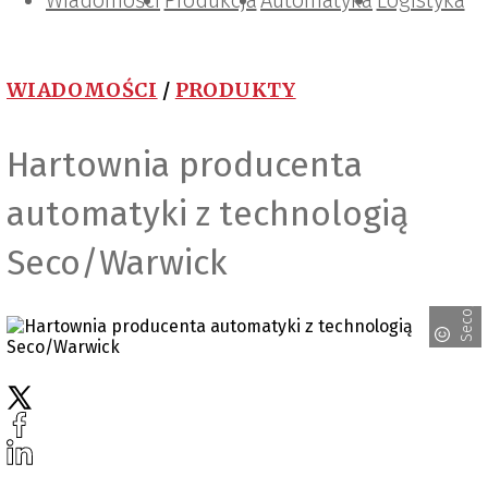
Wiadomości
Projektowanie i konstrukcje
Zarządzanie i IT
Tematy specjalne
Produkcja
Automatyka
Logistyka
WIADOMOŚCI
/
PRODUKTY
Hartownia producenta
automatyki z technologią
Seco/Warwick
Seco/Warwick