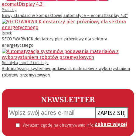
Produkty
Nowy standard w kompaktowej automatyce – ecomatDisplay 4.3’’
Rynek
SECO/WARWICK dostarczy piec próżniowy dla sektora
energetycznego
Robotyka, montaż i obsługa
Automatyzacja systemów podawania materiałów z wykorzystaniem
robotów przemysłowych
NEWSLETTER
ZAPISZ SIĘ
Zobacz więcej
Wyrażam zgodę na otrzymywanie informacji handlowej kierowanej do mnie za pomocą środków komunikacji elektronicznej w szczególności poczty elektronicznej zgodnie z przepisem art. 10 ust 2 ustawy z dnia 18 lipca 2002 roku o świadczeniu usług drogą elektroniczną (Dz. U. 144 z 2002 r. poz. 1204). Zgoda jest dobrowolna, jednak jej wyrażenie jest konieczne, aby otrzymywać newsletter.