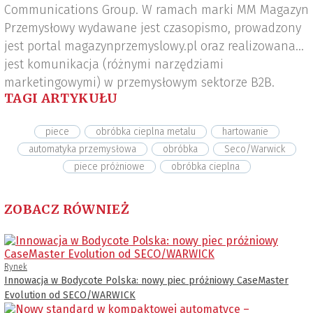
Communications Group. W ramach marki MM Magazyn
Przemysłowy wydawane jest czasopismo, prowadzony
jest portal magazynprzemyslowy.pl oraz realizowana
jest komunikacja (różnymi narzędziami
marketingowymi) w przemysłowym sektorze B2B.
TAGI ARTYKUŁU
piece
obróbka cieplna metalu
hartowanie
automatyka przemysłowa
obróbka
Seco/Warwick
piece próżniowe
obróbka cieplna
ZOBACZ RÓWNIEŻ
Rynek
Innowacja w Bodycote Polska: nowy piec próżniowy CaseMaster
Evolution od SECO/WARWICK