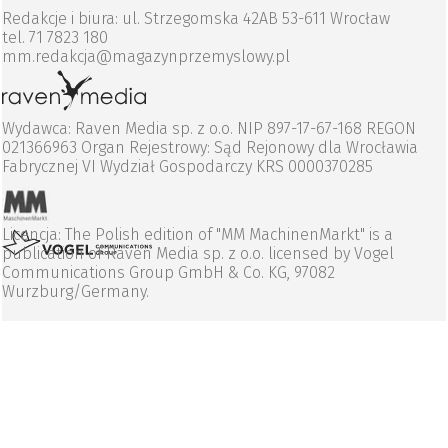
Redakcje i biura: ul. Strzegomska 42AB 53-611 Wrocław
tel. 71 7823 180
mm.redakcja@magazynprzemyslowy.pl
Wydawca: Raven Media sp. z o.o. NIP 897-17-67-168 REGON
021366963 Organ Rejestrowy: Sąd Rejonowy dla Wrocławia
Fabrycznej VI Wydział Gospodarczy KRS 0000370285
Licencja: The Polish edition of "MM MachinenMarkt" is a
publication of Raven Media sp. z o.o. licensed by Vogel
Communications Group GmbH & Co. KG, 97082
Wurzburg/Germany.