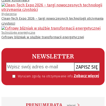
czasie konserwacji
Wydarzenia
Clean-Tech Expo 2026 – targi nowoczesnych technologii utrzymania
czystości
Technologie energetyczne
Cyfrowy bliźniak w służbie transformacji energetycznej
NEWSLETTER
ZAPISZ SIĘ
Zobacz więcej
Wyrażam zgodę na otrzymywanie informacji handlowej kierowanej do mnie za pomocą środków komunikacji elektronicznej w szczególności poczty elektronicznej zgodnie z przepisem art. 10 ust 2 ustawy z dnia 18 lipca 2002 roku o świadczeniu usług drogą elektroniczną (Dz. U. 144 z 2002 r. poz. 1204). Zgoda jest dobrowolna, jednak jej wyrażenie jest konieczne, aby otrzymywać newsletter.
PRENUMERATA
więcej