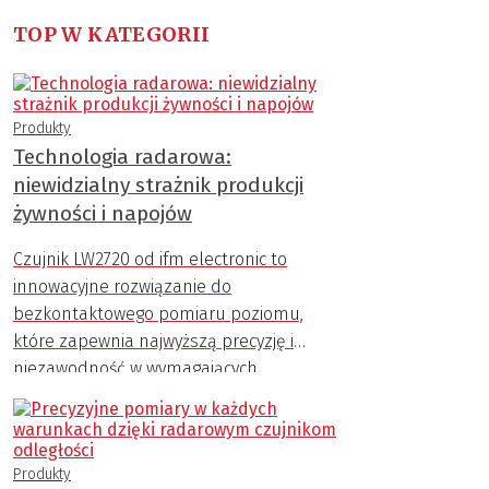
TOP W KATEGORII
Produkty
Technologia radarowa:
niewidzialny strażnik produkcji
żywności i napojów
Czujnik LW2720 od ifm electronic to
innowacyjne rozwiązanie do
bezkontaktowego pomiaru poziomu,
które zapewnia najwyższą precyzję i
niezawodność w wymagających
warunkach przemysłowych.
Produkty