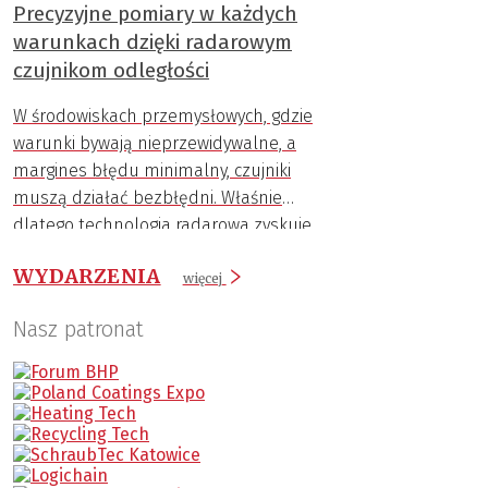
Precyzyjne pomiary w każdych
warunkach dzięki radarowym
czujnikom odległości
W środowiskach przemysłowych, gdzie
warunki bywają nieprzewidywalne, a
margines błędu minimalny, czujniki
muszą działać bezbłędni. Właśnie
dlatego technologia radarowa zyskuje
coraz większą popularność.
WYDARZENIA
więcej
Nasz patronat