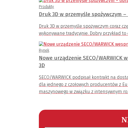
Produkty
Druk 3D w przemyśle spożywczym –
Druk 3D w przemyśle spożywczym coraz częś
wykonywane tradycyjnie. Dobry przykład to 
Rynek
Nowe urządzenie SECO/WARWICK we
3D
SECO/WARWICK podpisał kontrakt na dostaw
dla jednego z czołowych producentów z Eu
maszynowego w związku z intensywnym roz
N