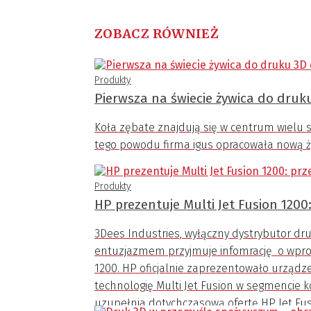
ZOBACZ RÓWNIEŻ
Produkty
Pierwsza na świecie żywica do druk
Koła zębate znajdują się w centrum wielu 
tego powodu firma igus opracowała nową ży
Produkty
HP prezentuje Multi Jet Fusion 120
3Dees Industries, wyłączny dystrybutor druk
entuzjazmem przyjmuje infomrację o wprow
1200. HP oficjalnie zaprezentowało urządz
technologię Multi Jet Fusion w segmencie
uzupełnia dotychczasową ofertę HP Jet Fus