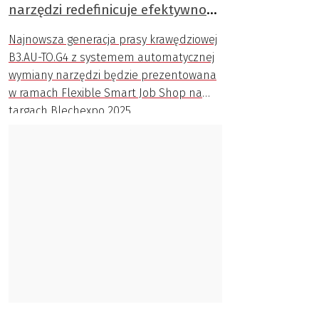
narzędzi redefinicuje efektywność
gięcia
Najnowsza generacja prasy krawędziowej
B3.AU-TO.G4 z systemem automatycznej
wymiany narzędzi będzie prezentowana
w ramach Flexible Smart Job Shop na
targach Blechexpo 2025.