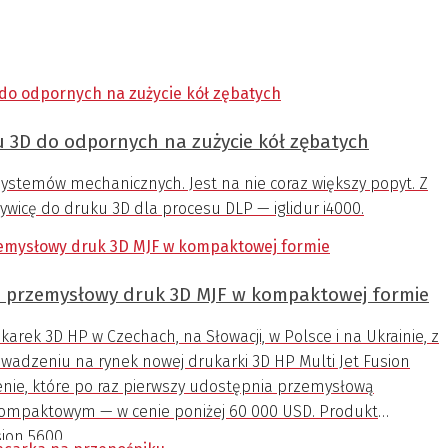
u 3D do odpornych na zużycie kół zębatych
systemów mechanicznych. Jest na nie coraz większy popyt. Z
wicę do druku 3D dla procesu DLP — iglidur i4000.
0: przemysłowy druk 3D MJF w kompaktowej formie
arek 3D HP w Czechach, na Słowacji, w Polsce i na Ukrainie, z
adzeniu na rynek nowej drukarki 3D HP Multi Jet Fusion
enie, które po raz pierwszy udostępnia przemysłową
 kompaktowym — w cenie poniżej 60 000 USD. Produkt
ion 5600.