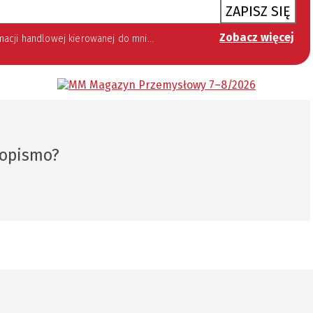
ZAPISZ SIĘ
Zobacz więcej
 lipca 2002 roku o świadczeniu usług drogą elektroniczną (Dz. U. 144 z 2002 r. poz. 1204). Zgoda jest dobrowolna, jednak jej wyrażenie jest konieczne, aby otrzymywać newsletter.
sopismo?