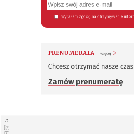
Wyrażam zgodę na otrzymywanie informacji handlowej kierowanej do mnie za pomocą środków komunikacji elektronicznej w szczególności poczty elektronicznej zgodnie z przepisem art. 10 ust 2 ustawy z dnia 18
PRENUMERATA
więcej
Chcesz otrzymać nasze cza
Zamów prenumeratę