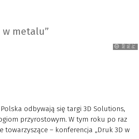
y
D w metalu”
n
s
M
M
M
a
g
a
z
y
P
r
z
e
m
y
ł
o
w
 Polska odbywają się targi 3D Solutions,
ogiom przyrostowym. W tym roku po raz
e towarzyszące – konferencja „Druk 3D w