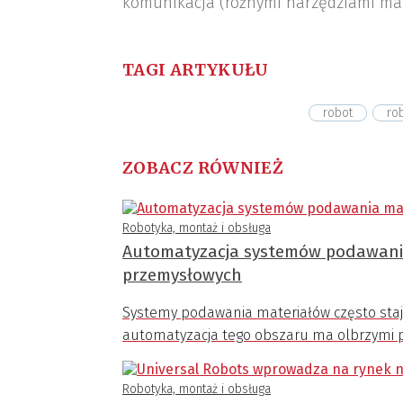
komunikacja (różnymi narzędziami ma
TAGI ARTYKUŁU
robot
ro
ZOBACZ RÓWNIEŻ
Robotyka, montaż i obsługa
Automatyzacja systemów podawani
przemysłowych
Systemy podawania materiałów często staj
automatyzacja tego obszaru ma olbrzymi po
Robotyka, montaż i obsługa