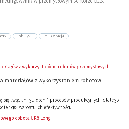
rketingowymi) w przemysłowym sektorze B2B.
boty
robotyka
robotyzacja
a materiałów z wykorzystaniem robotów
ą się „wąskim gardłem” procesów produkcyjnych, dlatego
tencjał wzrostu ich efektywności.