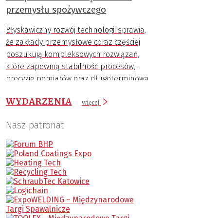
przemysłu spożywczego
Błyskawiczny rozwój technologii sprawia,
że zakłady przemysłowe coraz częściej
poszukują kompleksowych rozwiązań,
które zapewnią stabilność procesów,
precyzję pomiarów oraz długoterminową
trwałość komponentów.
WYDARZENIA
więcej
Nasz patronat