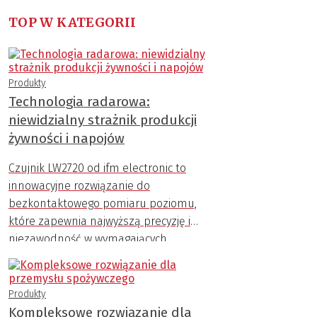
TOP W KATEGORII
Produkty
Technologia radarowa:
niewidzialny strażnik produkcji
żywności i napojów
Czujnik LW2720 od ifm electronic to
innowacyjne rozwiązanie do
bezkontaktowego pomiaru poziomu,
które zapewnia najwyższą precyzję i
niezawodność w wymagających
warunkach przemysłowych.
Produkty
Kompleksowe rozwiązanie dla