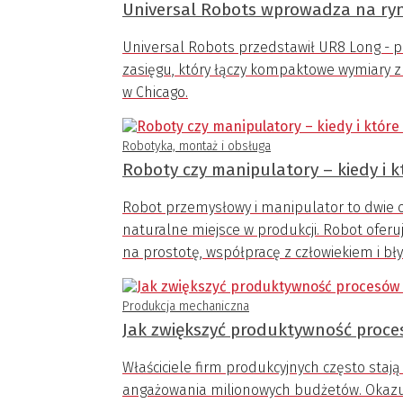
Universal Robots wprowadza na ry
Universal Robots przedstawił UR8 Long -
zasięgu, który łączy kompaktowe wymiary 
w Chicago.
Robotyka, montaż i obsługa
Roboty czy manipulatory – kiedy i k
Robot przemysłowy i manipulator to dwie o
naturalne miejsce w produkcji. Robot oferu
na prostotę, współpracę z człowiekiem i b
Produkcja mechaniczna
Jak zwiększyć produktywność proc
Właściciele firm produkcyjnych często staj
angażowania milionowych budżetów. Okazuje