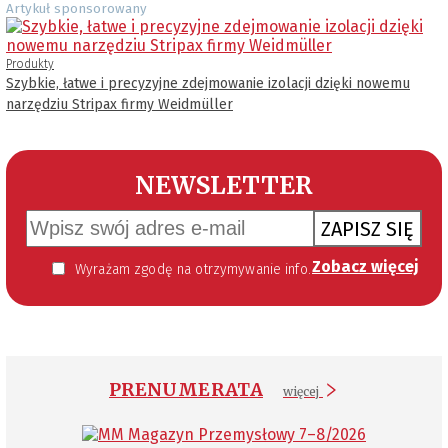
Artykuł sponsorowany
Produkty
Szybkie, łatwe i precyzyjne zdejmowanie izolacji dzięki nowemu
narzędziu Stripax firmy Weidmüller
NEWSLETTER
ZAPISZ SIĘ
Zobacz więcej
Wyrażam zgodę na otrzymywanie informacji handlowej kierowanej do mnie za pomocą środków komunikacji elektronicznej w szczególności poczty elektronicznej zgodnie z przepisem art. 10 ust 2 ustawy z dnia 18 lipca 2002 roku o świadczeniu usług drogą elektroniczną (Dz. U. 144 z 2002 r. poz. 1204). Zgoda jest dobrowolna, jednak jej wyrażenie jest konieczne, aby otrzymywać newsletter.
PRENUMERATA
więcej