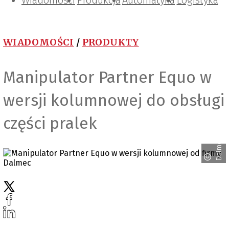
Wiadomości
Projektowanie i konstrukcje
Zarządzanie i IT
Tematy specjalne
Produkcja
Automatyka
Logistyka
WIADOMOŚCI
/
PRODUKTY
Manipulator Partner Equo w
wersji kolumnowej do obsługi
części pralek
Dalmec