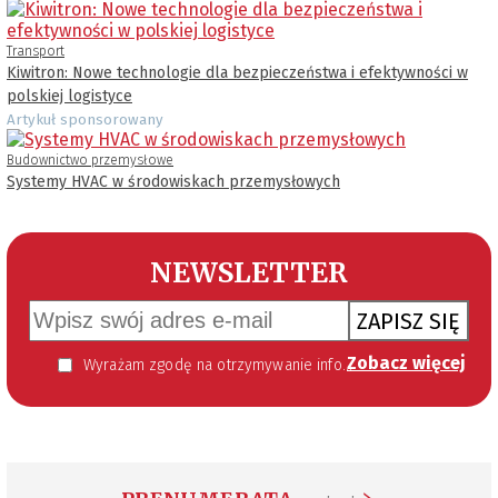
Transport
Kiwitron: Nowe technologie dla bezpieczeństwa i efektywności w
polskiej logistyce
Artykuł sponsorowany
Budownictwo przemysłowe
Systemy HVAC w środowiskach przemysłowych
NEWSLETTER
ZAPISZ SIĘ
Zobacz więcej
Wyrażam zgodę na otrzymywanie informacji handlowej kierowanej do mnie za pomocą środków komunikacji elektronicznej w szczególności poczty elektronicznej zgodnie z przepisem art. 10 ust 2 ustawy z dnia 18 lipca 2002 roku o świadczeniu usług drogą elektroniczną (Dz. U. 144 z 2002 r. poz. 1204). Zgoda jest dobrowolna, jednak jej wyrażenie jest konieczne, aby otrzymywać newsletter.