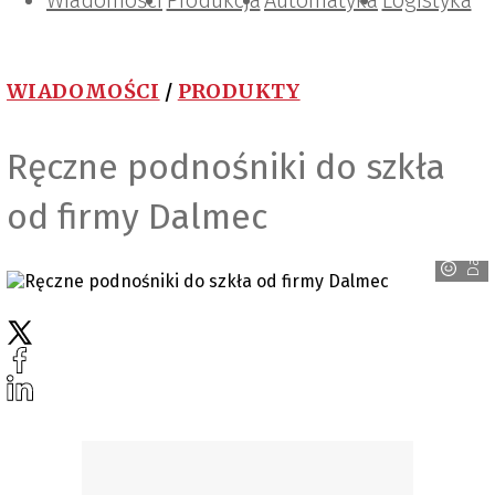
Wiadomości
Projektowanie i konstrukcje
Zarządzanie i IT
Tematy specjalne
Produkcja
Automatyka
Logistyka
WIADOMOŚCI
/
PRODUKTY
Ręczne podnośniki do szkła
od firmy Dalmec
Dalmec