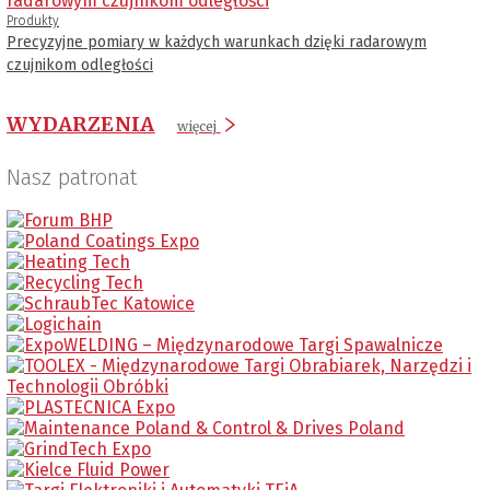
Produkty
Precyzyjne pomiary w każdych warunkach dzięki radarowym
czujnikom odległości
WYDARZENIA
więcej
Nasz patronat