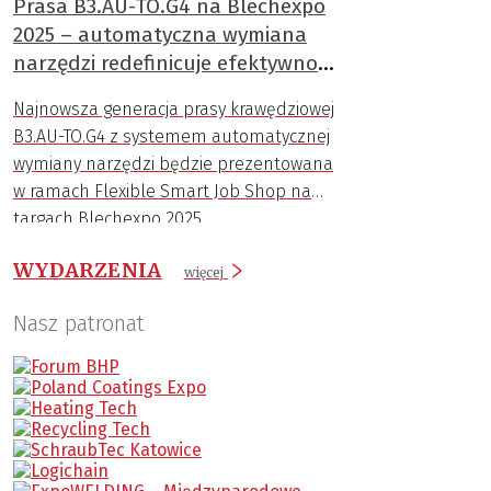
Prasa B3.AU-TO.G4 na Blechexpo
2025 – automatyczna wymiana
narzędzi redefinicuje efektywność
gięcia
Najnowsza generacja prasy krawędziowej
B3.AU-TO.G4 z systemem automatycznej
wymiany narzędzi będzie prezentowana
w ramach Flexible Smart Job Shop na
targach Blechexpo 2025.
WYDARZENIA
więcej
Nasz patronat