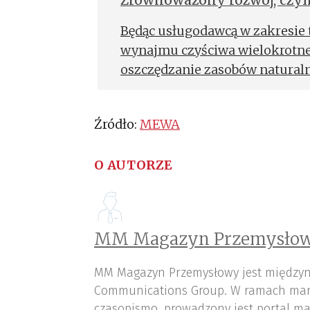
Zrównoważony rozwój, czyli
Będąc usługodawcą w zakresie t
wynajmu czyściwa wielokrotne
oszczędzanie zasobów naturaln
znaczenie dla firmy. Dotyczy t
samych produktów i usług. Ciąg
Źródło:
MEWA
dla firmy jednym z najważniejs
MEWA, jako pierwsza firma z b
O AUTORZE
międzynarodowy certyfikat w z
MM Magazyn Przemysłow
MM Magazyn Przemysłowy jest międzyn
Communications Group. W ramach mar
czasopismo, prowadzony jest portal ma