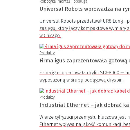
Robotyka, montaż i obsługa
Universal Robots wprowadza na ry
Universal Robots przedstawił UR8 Long -
zasięgu, który łączy kompaktowe wymiary 
w Chicago.
Produkty
Firma igus zaprezentowała gotową 
Firma igus opracowała drylin SLX-8060 — 
wyposażoną w śrubę pociągową dryspin.
Produkty
Industrial Ethernet – jak dobrać ka
W erze cyfryzacji przemysłu kluczowa jest
Ethernet wpływa na jakość komunikacji, bez