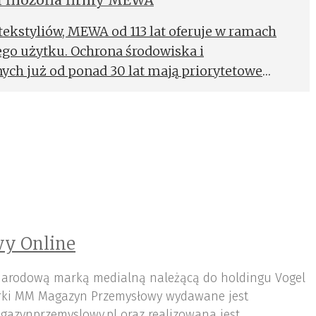
 filozofia firmy MEWA
ekstyliów, MEWA od 113 lat oferuje w ramach
go użytku. Ochrona środowiska i
ych już od ponad 30 lat mają priorytetowe
o zarówno zakładów produkcyjnych, jak i
ły rozwój techniki ochrony środowiska jest
zych zadań. Nie bez powodu już w 1997 r.
ranży tekstyliów przemysłowych, uzyskała
akresie ochrony środowiska ISO 14001.
y Online
arodową marką medialną należącą do holdingu Vogel
ki MM Magazyn Przemysłowy wydawane jest
gazynprzemyslowy.pl oraz realizowana jest