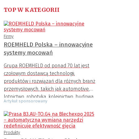
TOP W KATEGORII
Firmy
ROEMHELD Polska – innowacyjne
systemy mocowań
Grupa ROEMHELD od ponad 70 lat jest
czołowym dostawcą technologii,
produktów i rozwiązań dla różnych branż
przemysłowych, takich jak automotive,
lotnictwo, robotyka, kolejnictwo, budowa
Artykuł sponsorowany
maszyn, przemysł AGD, zbrojeniowy,
medyczny i inne.
Produkty