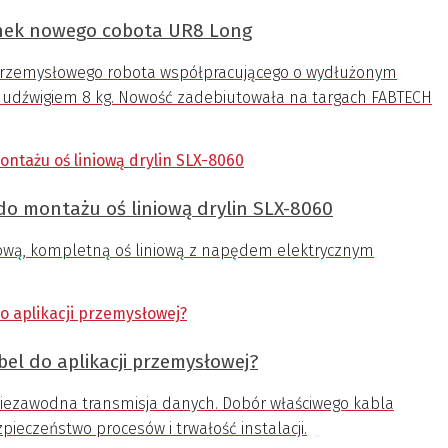
nek nowego cobota UR8 Long
 przemysłowego robota współpracującego o wydłużonym
z udźwigiem 8 kg. Nowość zadebiutowała na targach FABTECH
do montażu oś liniową drylin SLX-8060
nową, kompletną oś liniową z napędem elektrycznym
bel do aplikacji przemysłowej?
 niezawodna transmisja danych. Dobór właściwego kabla
pieczeństwo procesów i trwałość instalacji.