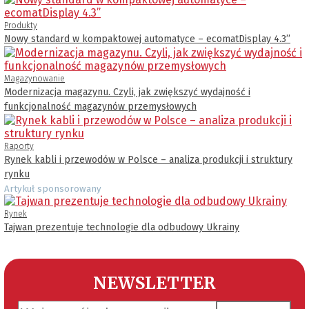
Produkty
Nowy standard w kompaktowej automatyce – ecomatDisplay 4.3’’
Magazynowanie
Modernizacja magazynu. Czyli, jak zwiększyć wydajność i
funkcjonalność magazynów przemysłowych
Raporty
Rynek kabli i przewodów w Polsce – analiza produkcji i struktury
rynku
Artykuł sponsorowany
Rynek
Tajwan prezentuje technologie dla odbudowy Ukrainy
NEWSLETTER