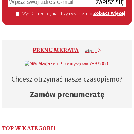
ZAPISZ SIĘ
Zobacz więcej
Wyrażam zgodę na otrzymywanie informacji handlowej kierowanej do mnie za pomocą środków komunikacji elektronicznej w szczególności poczty elektronicznej zgodnie z przepisem art. 10 ust 2 ustawy z dnia 18 lipca 2002 roku o świadczeniu usług drogą elektroniczną (Dz. U. 144 z 2002 r. poz. 1204). Zgoda jest dobrowolna, jednak jej wyrażenie jest konieczne, aby otrzymywać newsletter.
PRENUMERATA
więcej
Chcesz otrzymać nasze czasopismo?
Zamów prenumeratę
TOP W KATEGORII