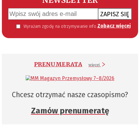
NEWSLETTER
ZAPISZ SIĘ
Zobacz więcej
Wyrażam zgodę na otrzymywanie informacji handlowej kierowanej do mnie za pomocą środków komunikacji elektronicznej w szczególności poczty elektronicznej zgodnie z przepisem art. 10 ust 2 ustawy z dnia 18 lipca 2002 roku o świadczeniu usług drogą elektroniczną (Dz. U. 144 z 2002 r. poz. 1204). Zgoda jest dobrowolna, jednak jej wyrażenie jest konieczne, aby otrzymywać newsletter.
PRENUMERATA
więcej
Chcesz otrzymać nasze czasopismo?
Zamów prenumeratę