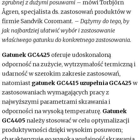
zgrubnej z dużymi posuwami
– mówi Torbjörn
Ågren, specjalista ds. zastosowań produktów w
firmie Sandvik Coromant. –
Dążymy do tego, by
jak najbardziej ułatwić wybór i zastosowanie
właściwego gatunku do konkretnego zastosowania.
Gatunek GC4425
oferuje udoskonaloną
odporność na zużycie, wytrzymałość termiczną i
udarność w szerokim zakresie zastosowań,
natomiast
gatunek GC4415 uzupełnia GC4425
w
zastosowaniach wymagających pracy z
najwyższymi parametrami skrawania i
odporności na wysoką temperaturę.
Gatunek
GC4405
należy stosować w celu optymalizacji
produktywności dzięki wysokim posuwom;
charakteryzuje go wysoka wydajność skrawania