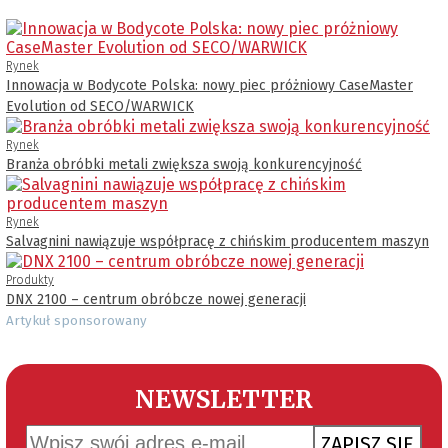
Rynek
Innowacja w Bodycote Polska: nowy piec próżniowy CaseMaster
Evolution od SECO/WARWICK
Rynek
Branża obróbki metali zwiększa swoją konkurencyjność
Rynek
Salvagnini nawiązuje współpracę z chińskim producentem maszyn
Produkty
DNX 2100 – centrum obróbcze nowej generacji
Artykuł sponsorowany
NEWSLETTER
ZAPISZ SIĘ