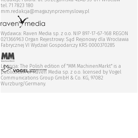
tel. 71 7823 180
mm.redakcja@magazynprzemyslowy.pl
Wydawca: Raven Media sp. z o.o. NIP 897-17-67-168 REGON
021366963 Organ Rejestrowy: Sąd Rejonowy dla Wrocławia
Fabrycznej VI Wydział Gospodarczy KRS 0000370285
Licencja: The Polish edition of "MM MachinenMarkt" is a
publication of Raven Media sp. z o.o. licensed by Vogel
Communications Group GmbH & Co. KG, 97082
Wurzburg/Germany.