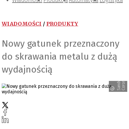
Wiadomości
Projektowanie i konstrukcje
Zarządzanie i IT
Tematy specjalne
Produkcja
Automatyka
Logistyka
WIADOMOŚCI
/
PRODUKTY
Nowy gatunek przeznaczony
do skrawania metalu z dużą
wydajnością
t
S
a
n
d
v
i
k
C
o
r
o
m
a
n