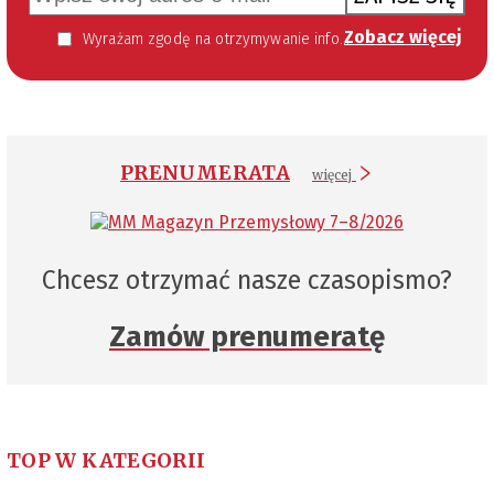
Zobacz więcej
Wyrażam zgodę na otrzymywanie informacji handlowej kierowanej do mnie za pomocą środków komunikacji elektronicznej w szczególności poczty elektronicznej zgodnie z przepisem art. 10 ust 2 ustawy z dnia 18 lipca 2002 roku o świadczeniu usług drogą elektroniczną (Dz. U. 144 z 2002 r. poz. 1204). Zgoda jest dobrowolna, jednak jej wyrażenie jest konieczne, aby otrzymywać newsletter.
PRENUMERATA
więcej
Chcesz otrzymać nasze czasopismo?
Zamów prenumeratę
TOP W KATEGORII