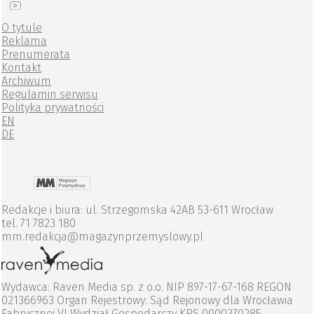
O tytule
Reklama
Prenumerata
Kontakt
Archiwum
Regulamin serwisu
Polityka prywatności
EN
DE
Redakcje i biura: ul. Strzegomska 42AB 53-611 Wrocław
tel. 71 7823 180
mm.redakcja@magazynprzemyslowy.pl
Wydawca: Raven Media sp. z o.o. NIP 897-17-67-168 REGON
021366963 Organ Rejestrowy: Sąd Rejonowy dla Wrocławia
Fabrycznej VI Wydział Gospodarczy KRS 0000370285