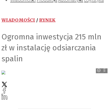
Wiadomości
Projektowanie i konstrukcje
Zarządzanie i IT
Tematy specjalne
Produkcja
Automatyka
Logistyka
WIADOMOŚCI
/
RYNEK
www.climatechangeconnection.org
Ogromna inwestycja 215 mln
zł w instalację odsiarczania
spalin