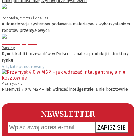
funkcjonalność magazynów przemysłowych
Robotyka, montaż i obsługa
Automatyzacja systemów podawania materiałów z wykorzystaniem
robotów przemysłowych
Raporty
Rynek kabli i przewodów w Polsce – analiza produkcji i struktury
rynku
Artykuł sponsorowany
Przemysł 4.0
Przemysł 4.0 w MŚP – jak wdrażać inteligentnie, a nie kosztownie
NEWSLETTER
ZAPISZ SIĘ