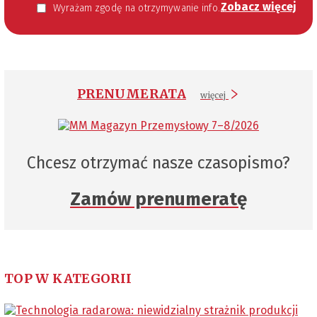
Zobacz więcej
Wyrażam zgodę na otrzymywanie informacji handlowej kierowanej do mnie za pomocą środków komunikacji elektronicznej w szczególności poczty elektronicznej zgodnie z przepisem art. 10 ust 2 ustawy z dnia 18 lipca 2002 roku o świadczeniu usług drogą elektroniczną (Dz. U. 144 z 2002 r. poz. 1204). Zgoda jest dobrowolna, jednak jej wyrażenie jest konieczne, aby otrzymywać newsletter.
PRENUMERATA
więcej
Chcesz otrzymać nasze czasopismo?
Zamów prenumeratę
TOP W KATEGORII