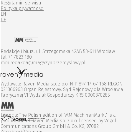
Regulamin serwisu
Polityka prywatności
EN
DE
Redakcje i biura: ul. Strzegomska 42AB 53-611 Wrocław
tel. 71 7823 180
mm.redakcja@magazynprzemyslowy.pl
Wydawca: Raven Media sp. z o.o. NIP 897-17-67-168 REGON
021366963 Organ Rejestrowy: Sąd Rejonowy dla Wrocławia
Fabrycznej VI Wydział Gospodarczy KRS 0000370285
Licencja: The Polish edition of "MM MachinenMarkt" is a
publication of Raven Media sp. z o.o. licensed by Vogel
Communications Group GmbH & Co. KG, 97082
Wurzburg/Germany.