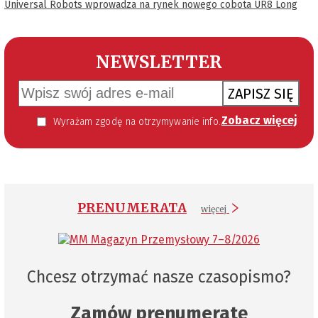
Universal Robots wprowadza na rynek nowego cobota UR8 Long
NEWSLETTER
ZAPISZ SIĘ
Zobacz więcej
Wyrażam zgodę na otrzymywanie informacji handlowej kierowanej do mnie za pomocą środków komunikacji elektronicznej w szczególności poczty elektronicznej zgodnie z przepisem art. 10 ust 2 ustawy z dnia 18 lipca 2002 roku o świadczeniu usług drogą elektroniczną (Dz. U. 144 z 2002 r. poz. 1204). Zgoda jest dobrowolna, jednak jej wyrażenie jest konieczne, aby otrzymywać newsletter.
PRENUMERATA
więcej
Chcesz otrzymać nasze czasopismo?
Zamów prenumeratę