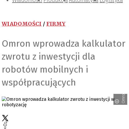
Wiadomości
Projektowanie i konstrukcje
Zarządzanie i IT
Tematy specjalne
Produkcja
Automatyka
Logistyka
WIADOMOŚCI
/
FIRMY
Omron wprowadza kalkulator
zwrotu z inwestycji dla
robotów mobilnych i
współpracujących
Omron