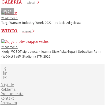
GALERIA
więcej
75
Wiadomości
Targi Warsaw Industry Week 2022 – relacja zdjęciowa
WIDEO
więcej
Wiadomości
Kiedy MOBOT się opłaca – Joanna Sławińska-Tupaj i Sebastian Renn
(WObit) | MM Studio na ITM 2026
O tytule
Reklama
Prenumerata
Kontakt
Archiwum