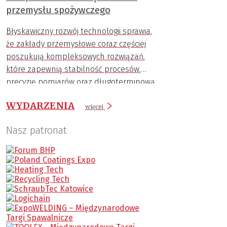
przemysłu spożywczego
Błyskawiczny rozwój technologii sprawia,
że zakłady przemysłowe coraz częściej
poszukują kompleksowych rozwiązań,
które zapewnią stabilność procesów,
precyzję pomiarów oraz długoterminową
trwałość komponentów.
WYDARZENIA
więcej
Nasz patronat