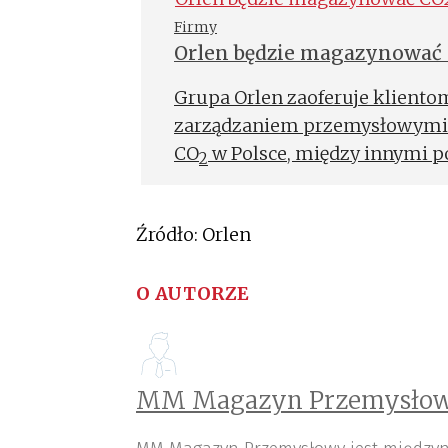
charakteryzować się niskim ś
Firmy
Orlen będzie magazynować
mniejszym od globalnej średni
wydobycia pozyskane przez Gru
Grupa Orlen zaoferuje kliento
norweskie władze zaakceptował
zarządzaniem przemysłowymi
oraz obszaru Yggdrasil.
CO
w Polsce, między innymi p
2
kluczowe znaczenie dla utrzy
w branżach obarczonych wysok
Źródło: Orlen
O AUTORZE
MM Magazyn Przemysłow