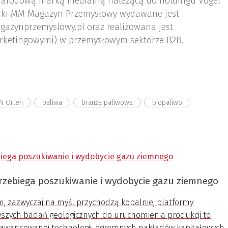
arodową marką medialną należącą do holdingu Vogel
ki MM Magazyn Przemysłowy wydawane jest
gazynprzemyslowy.pl oraz realizowana jest
rketingowymi) w przemysłowym sektorze B2B.
N Orlen
paliwa
branża paliwowa
biopaliwo
rzebiega poszukiwanie i wydobycie gazu ziemnego
 zazwyczaj na myśl przychodzą kopalnie, platformy
erwszych badań geologicznych do uruchomienia produkcji to
zaawansowanej technologii, ogromnych nakładów kapitałowych