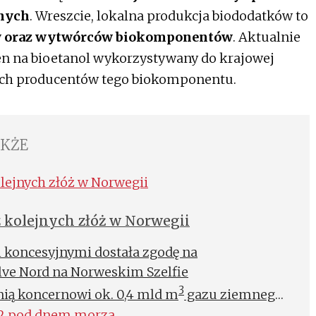
znych
. Wreszcie, lokalna produkcja biododatków to
ów oraz wytwórców biokomponentów
. Aktualnie
n na bioetanol wykorzystywany do krajowej
kich producentów tego biokomponentu.
AKŻE
 kolejnych złóż w Norwegii
 koncesyjnymi dostała zgodę na
lve Nord na Norweskim Szelfie
3
ią koncernowi ok. 0,4 mld m
gazu ziemnego
produkcji. Wydobycie ze złóż będzie