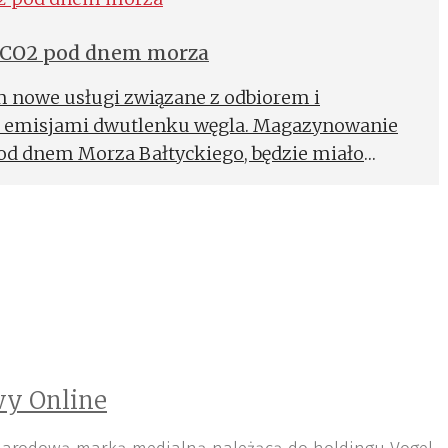
ladem węglowym – ponad 3-krotnie
 CO2 pod dnem morza
ej. To kolejne zgody na uruchomienie
pę Orlen w czerwcu 2023 r. – wcześniej
m nowe usługi związane z odbiorem i
y plany produkcyjne dla złóż Fenris i Tyrving
 emisjami dwutlenku węgla. Magazynowanie
od dnem Morza Bałtyckiego, będzie miało
mania konkurencyjności krajowego przemysłu
imi kosztami emisji.
y Online