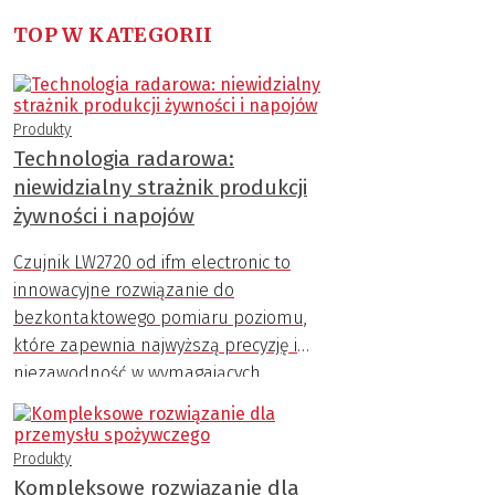
TOP W KATEGORII
Produkty
Technologia radarowa:
niewidzialny strażnik produkcji
żywności i napojów
Czujnik LW2720 od ifm electronic to
innowacyjne rozwiązanie do
bezkontaktowego pomiaru poziomu,
które zapewnia najwyższą precyzję i
niezawodność w wymagających
warunkach przemysłowych.
Produkty
Kompleksowe rozwiązanie dla