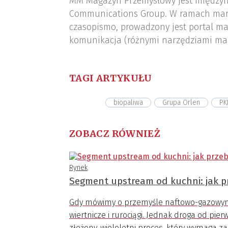
MM Magazyn Przemysłowy jest międzyn
Communications Group. W ramach mar
czasopismo, prowadzony jest portal ma
komunikacja (różnymi narzędziami ma
TAGI ARTYKUŁU
biopaliwa
Grupa Orlen
PK
ZOBACZ RÓWNIEŻ
Rynek
Segment upstream od kuchni: jak p
Gdy mówimy o przemyśle naftowo-gazowym,
wiertnicze i rurociągi. Jednak droga od pi
złożony, wieloletni proces, który wymaga 