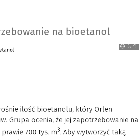
rzebowanie na bioetanol
G
r
u
p
a
L
o
t
o
s
ośnie ilość bioetanolu, który Orlen
iw. Grupa ocenia, że jej zapotrzebowanie na
3
. prawie 700 tys. m
. Aby wytworzyć taką