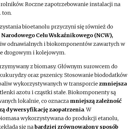
rolników. Roczne zapotrzebowanie instalacji na
 ton.
ystania bioetanolu przyczyni się również do
rok Narodowego Celu Wskaźnikowego (NCW),
aliw odnawialnych i biokomponentów zawartych w
ie drogowym i kolejowym.
otrzymywany z biomasy. Głównym surowcem do
o kukurydzy oraz pszenicy. Stosowanie biododatków
 paliw wykorzystywanych w transporcie
zmniejsza
k tlenki azotu i cząstki stałe. Biokomponenty są
nych lokalnie, co oznacza
mniejszą zależność
zą dywersyfikację zaopatrzenia
. W
 biomasa wykorzystywana do produkcji etanolu,
ekłada się na
bardziej zrównoważony sposób