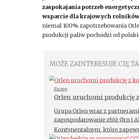
zaspokajania potrzeb energetyc
wsparcie dla krajowych rolnik
niemal 100% zapotrzebowania Orle
produkcji paliw pochodzi od pols
MOŻE ZAINTERESUJE CIĘ T
Firmy
Orlen uruchomi produkcję z
Grupa Orlen wraz z partnerami
zagospodarowanie złóż Ørn i A
Kontynentalnym, które zapewn
rocznie w szczytowym okresie 