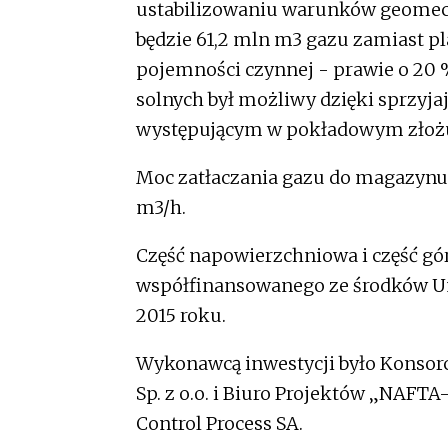
ustabilizowaniu warunków geomec
będzie 61,2 mln m3 gazu zamiast p
pojemności czynnej - prawie o 20
solnych był możliwy dzięki sprzy
występującym w pokładowym złożu 
Moc zatłaczania gazu do magazynu
m3/h.
Część napowierzchniowa i część gó
współfinansowanego ze środków Un
2015 roku.
Wykonawcą inwestycji było Konsor
Sp. z o.o. i Biuro Projektów „NAFTA
Control Process SA.