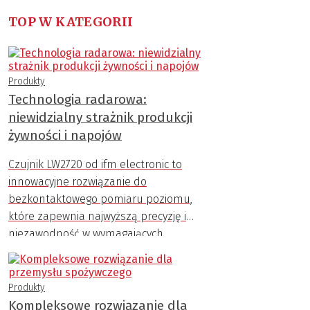
TOP W KATEGORII
Produkty
Technologia radarowa:
niewidzialny strażnik produkcji
żywności i napojów
Czujnik LW2720 od ifm electronic to
innowacyjne rozwiązanie do
bezkontaktowego pomiaru poziomu,
które zapewnia najwyższą precyzję i
niezawodność w wymagających
warunkach przemysłowych.
Produkty
Kompleksowe rozwiązanie dla