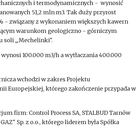
hanicznych i termodynamicznych - wynosić
lanowanych 51,2 mln m3. Tak duży przyrost
 % - związany z wykonaniem większych kawern
jającym warunkom geologiczno - górniczym
soli „Mechelinki".
 wynosi 100.000 m3/h a wytłaczania 400.000
rnicza wchodzi w zakres Projektu
ii Europejskiej, którego zakończenie przypada w
cjum firm: Control Process SA, STALBUD Tarnów
-GAZ" Sp. z o.o., którego liderem była Spółka