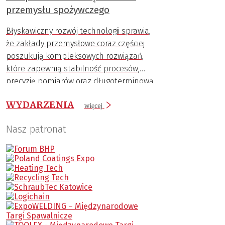
przemysłu spożywczego
Błyskawiczny rozwój technologii sprawia,
że zakłady przemysłowe coraz częściej
poszukują kompleksowych rozwiązań,
które zapewnią stabilność procesów,
precyzję pomiarów oraz długoterminową
trwałość komponentów.
WYDARZENIA
więcej
Nasz patronat