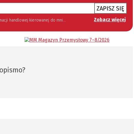
ZAPISZ SIĘ
Zobacz więcej
 lipca 2002 roku o świadczeniu usług drogą elektroniczną (Dz. U. 144 z 2002 r. poz. 1204). Zgoda jest dobrowolna, jednak jej wyrażenie jest konieczne, aby otrzymywać newsletter.
sopismo?