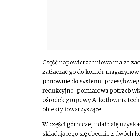
Część napowierzchniowa ma za zada
zatłaczać go do komór magazynowy
ponownie do systemu przesyłowego.
redukcyjno-pomiarowa potrzeb włas
ośrodek grupowy A, kotłownia tech
obiekty towarzyszące.
W części górniczej udało się uzys
składającego się obecnie z dwóch 