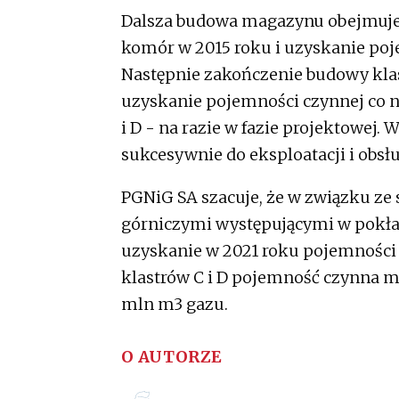
Dalsza budowa magazynu obejmuje 
komór w 2015 roku i uzyskanie poj
Następnie zakończenie budowy klast
uzyskanie pojemności czynnej co 
i D - na razie w fazie projektowe
sukcesywnie do eksploatacji i obsł
PGNiG SA szacuje, że w związku ze
górniczymi występującymi w pokła
uzyskanie w 2021 roku pojemności
klastrów C i D pojemność czynna
mln m3 gazu.
O AUTORZE