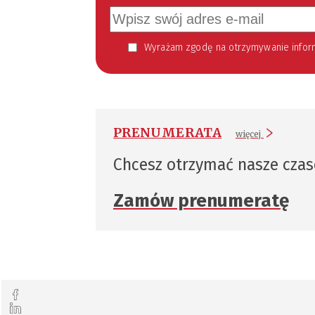
Wyrażam zgodę na otrzymywanie informacji handlowej kierowanej do mnie za pomocą środków komunikacji elektronicznej w szczególności poczty elektronicznej zgodnie z przepisem art. 10 ust 2 ustawy z dnia 18
PRENUMERATA
więcej
Chcesz otrzymać nasze cza
Zamów prenumeratę