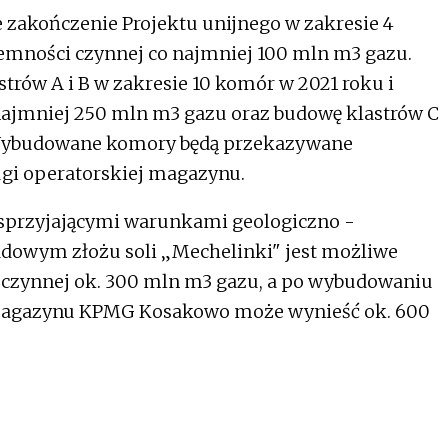
zakończenie Projektu unijnego w zakresie 4
emności czynnej co najmniej 100 mln m3 gazu.
rów A i B w zakresie 10 komór w 2021 roku i
najmniej 250 mln m3 gazu oraz budowę klastrów C
j. Wybudowane komory będą przekazywane
ugi operatorskiej magazynu.
 sprzyjającymi warunkami geologiczno -
dowym złożu soli „Mechelinki" jest możliwe
 czynnej ok. 300 mln m3 gazu, a po wybudowaniu
 magazynu KPMG Kosakowo może wynieść ok. 600