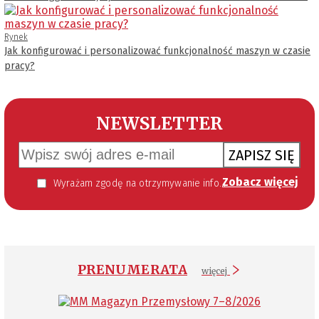
Rynek
Jak konfigurować i personalizować funkcjonalność maszyn w czasie
pracy?
NEWSLETTER
ZAPISZ SIĘ
Zobacz więcej
Wyrażam zgodę na otrzymywanie informacji handlowej kierowanej do mnie za pomocą środków komunikacji elektronicznej w szczególności poczty elektronicznej zgodnie z przepisem art. 10 ust 2 ustawy z dnia 18 lipca 2002 roku o świadczeniu usług drogą elektroniczną (Dz. U. 144 z 2002 r. poz. 1204). Zgoda jest dobrowolna, jednak jej wyrażenie jest konieczne, aby otrzymywać newsletter.
PRENUMERATA
więcej