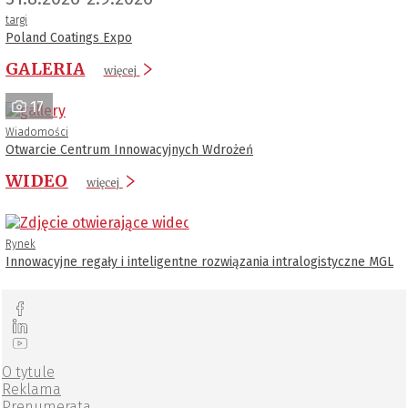
targi
Poland Coatings Expo
GALERIA
więcej
17
Wiadomości
Otwarcie Centrum Innowacyjnych Wdrożeń
WIDEO
więcej
Rynek
Innowacyjne regały i inteligentne rozwiązania intralogistyczne MGL
O tytule
Reklama
Prenumerata