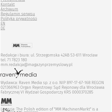
Kontakt
Archiwum
Regulamin serwisu
Polityka prywatności
EN
DE
Redakcje i biura: ul. Strzegomska 42AB 53-611 Wrocław
tel. 71 7823 180
mm.redakcja@magazynprzemyslowy.pl
Wydawca: Raven Media sp. z o.o. NIP 897-17-67-168 REGON
021366963 Organ Rejestrowy: Sąd Rejonowy dla Wrocławia
Fabrycznej VI Wydział Gospodarczy KRS 0000370285
Licencja: The Polish edition of "MM MachinenMarkt" is a