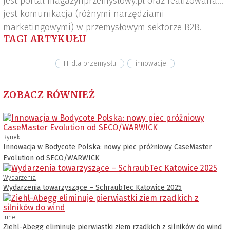
jest portal magazynprzemyslowy.pl oraz realizowana
jest komunikacja (różnymi narzędziami
marketingowymi) w przemysłowym sektorze B2B.
TAGI ARTYKUŁU
IT dla przemysłu
innowacje
ZOBACZ RÓWNIEŻ
Rynek
Innowacja w Bodycote Polska: nowy piec próżniowy CaseMaster
Evolution od SECO/WARWICK
Wydarzenia
Wydarzenia towarzyszące – SchraubTec Katowice 2025
Inne
Ziehl-Abegg eliminuje pierwiastki ziem rzadkich z silników do wind