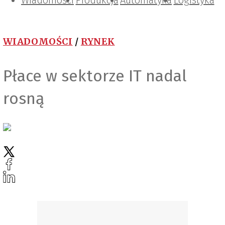
Wiadomości
Projektowanie i konstrukcje
Zarządzanie i IT
Tematy specjalne
Produkcja
Automatyka
Logistyka
WIADOMOŚCI
/
RYNEK
Płace w sektorze IT nadal
rosną