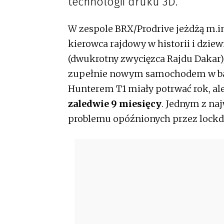
technologii druku 3D.
W zespole BRX/Prodrive jeżdżą m.in
kierowca rajdowy w historii i dzie
(dwukrotny zwycięzca Rajdu Dakar),
zupełnie nowym samochodem w bar
Hunterem T1 miały potrwać rok, ale
zaledwie 9 miesięcy
. Jednym z na
problemu opóźnionych przez loc