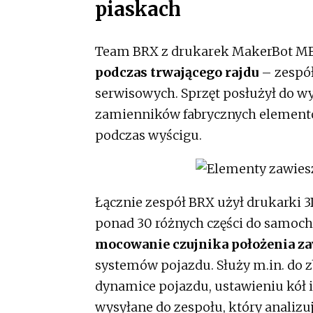
piaskach
Team BRX z drukarek MakerBot METH
podczas trwającego rajdu
– zespół
serwisowych. Sprzęt posłużył do wy
zamienników fabrycznych elementó
podczas wyścigu.
Łącznie zespół BRX użył drukark
ponad 30 różnych części do samoch
mocowanie czujnika położenia z
systemów pojazdu. Służy m.in. do z
dynamice pojazdu, ustawieniu kół 
wysyłane do zespołu, który analizu