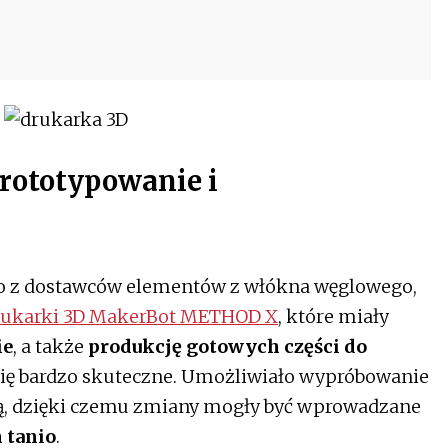
prototypowanie i
o z dostawców elementów z włókna węglowego,
rukarki 3D MakerBot METHOD X
, które miały
ie
, a także
produkcję gotowych części do
się bardzo skuteczne. Umożliwiało wypróbowanie
ą, dzięki czemu zmiany mogły być wprowadzane
 tanio
.