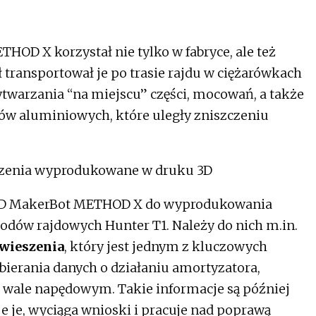
OD X korzystał nie tylko w fabryce, ale też
 transportował je po trasie rajdu w ciężarówkach
twarzania “na miejscu” części, mocowań, a także
w aluminiowych, które uległy zniszczeniu
i 3D MakerBot METHOD X do wyprodukowania
odów rajdowych Hunter T1. Należy do nich m.in.
awieszenia
, który jest jednym z kluczowych
bierania danych o działaniu amortyzatora,
i wale napędowym. Takie informacje są później
je je, wyciąga wnioski i pracuje nad poprawą