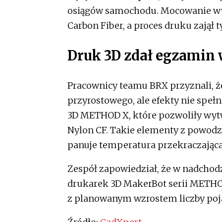
osiągów samochodu. Mocowanie wy
Carbon Fiber, a proces druku zajął t
Druk 3D zdał egzamin
Pracownicy teamu BRX przyznali, że
przyrostowego, ale efekty nie spełn
3D METHOD X, które pozwoliły wyt
Nylon CF. Takie elementy z powod
panuje temperatura przekraczająca
Zespół zapowiedział, że w nadchodz
drukarek 3D MakerBot serii METHOD,
z planowanym wzrostem liczby po