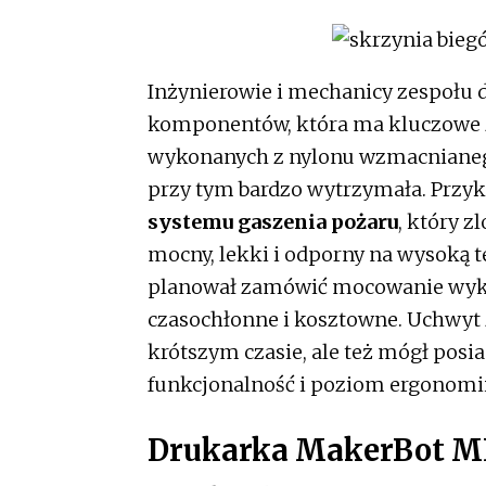
Inżynierowie i mechanicy zespołu d
komponentów, która ma kluczowe z
wykonanych z nylonu wzmacnianeg
przy tym bardzo wytrzymała. Przykł
systemu gaszenia pożaru
, który z
mocny, lekki i odporny na wysoką 
planował zamówić mocowanie wykon
czasochłonne i kosztowne. Uchwyt z
krótszym czasie, ale też mógł posia
funkcjonalność i poziom ergonomii
Drukarka MakerBot M