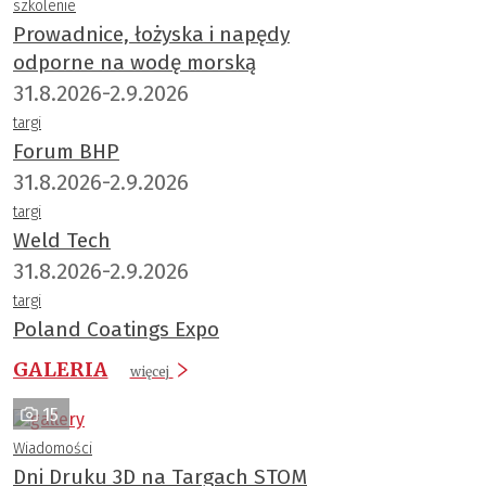
szkolenie
Prowadnice, łożyska i napędy
odporne na wodę morską
31.8.2026-2.9.2026
targi
Forum BHP
31.8.2026-2.9.2026
targi
Weld Tech
31.8.2026-2.9.2026
targi
Poland Coatings Expo
GALERIA
więcej
15
Wiadomości
Dni Druku 3D na Targach STOM