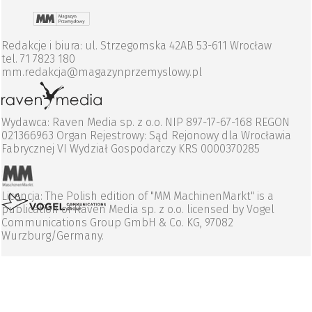
Redakcje i biura: ul. Strzegomska 42AB 53-611 Wrocław
tel. 71 7823 180
mm.redakcja@magazynprzemyslowy.pl
Wydawca: Raven Media sp. z o.o. NIP 897-17-67-168 REGON
021366963 Organ Rejestrowy: Sąd Rejonowy dla Wrocławia
Fabrycznej VI Wydział Gospodarczy KRS 0000370285
Licencja: The Polish edition of "MM MachinenMarkt" is a
publication of Raven Media sp. z o.o. licensed by Vogel
Communications Group GmbH & Co. KG, 97082
Wurzburg/Germany.