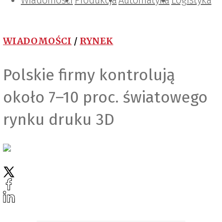
Wiadomości
Projektowanie i konstrukcje
Zarządzanie i IT
Tematy specjalne
Produkcja
Automatyka
Logistyka
WIADOMOŚCI
/
RYNEK
Polskie firmy kontrolują
około 7–10 proc. światowego
rynku druku 3D