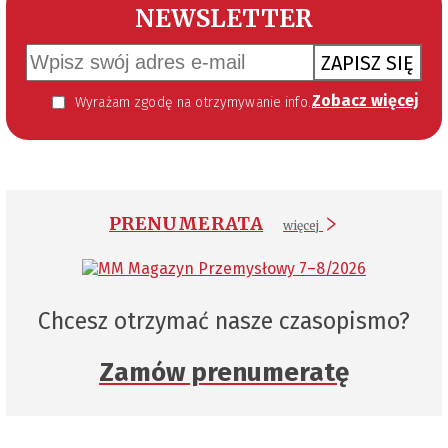
NEWSLETTER
ZAPISZ SIĘ
Zobacz więcej
Wyrażam zgodę na otrzymywanie informacji handlowej kierowanej do mnie za pomocą środków komunikacji elektronicznej w szczególności poczty elektronicznej zgodnie z przepisem art. 10 ust 2 ustawy z dnia 18 lipca 2002 roku o świadczeniu usług drogą elektroniczną (Dz. U. 144 z 2002 r. poz. 1204). Zgoda jest dobrowolna, jednak jej wyrażenie jest konieczne, aby otrzymywać newsletter.
PRENUMERATA
więcej
Chcesz otrzymać nasze czasopismo?
Zamów prenumeratę