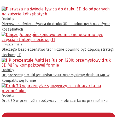
Produkty
Pierwsza na świecie żywica do druku 3D do odpornych na zużycie
kół zębatych
IT w przemyśle
Dlaczego bezpieczeństwo techniczne powinno być częścią strategii
sieciowej IT
Produkty
HP prezentuje Multi Jet Fusion 1200: przemysłowy druk 3D MJF w
kompaktowej formie
Produkty
Druk 3D w przemyśle spożywczym – obracarka na przenośniku