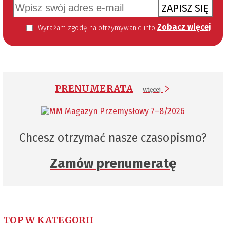
ZAPISZ SIĘ
Zobacz więcej
Wyrażam zgodę na otrzymywanie informacji handlowej kierowanej do mnie za pomocą środków komunikacji elektronicznej w szczególności poczty elektronicznej zgodnie z przepisem art. 10 ust 2 ustawy z dnia 18 lipca 2002 roku o świadczeniu usług drogą elektroniczną (Dz. U. 144 z 2002 r. poz. 1204). Zgoda jest dobrowolna, jednak jej wyrażenie jest konieczne, aby otrzymywać newsletter.
PRENUMERATA
więcej
Chcesz otrzymać nasze czasopismo?
Zamów prenumeratę
TOP W KATEGORII