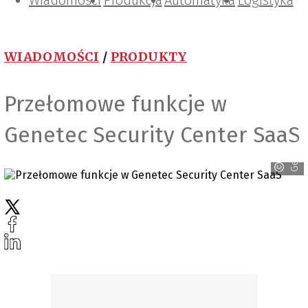
Wiadomości
Projektowanie i konstrukcje
Zarządzanie i IT
Tematy specjalne
Produkcja
Automatyka
Logistyka
WIADOMOŚCI
/
PRODUKTY
Przełomowe funkcje w
Genetec Security Center SaaS
Genetec