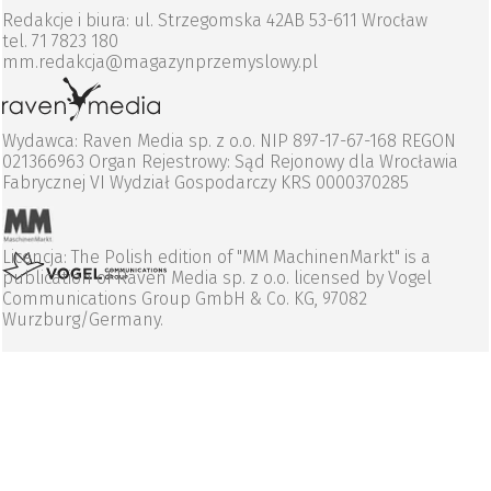
Redakcje i biura: ul. Strzegomska 42AB 53-611 Wrocław
tel. 71 7823 180
mm.redakcja@magazynprzemyslowy.pl
Wydawca: Raven Media sp. z o.o. NIP 897-17-67-168 REGON
021366963 Organ Rejestrowy: Sąd Rejonowy dla Wrocławia
Fabrycznej VI Wydział Gospodarczy KRS 0000370285
Licencja: The Polish edition of "MM MachinenMarkt" is a
publication of Raven Media sp. z o.o. licensed by Vogel
Communications Group GmbH & Co. KG, 97082
Wurzburg/Germany.