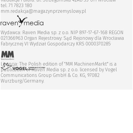
tel. 71 7823 180
mm.redakcja@magazynprzemyslowy.pl
Wydawca: Raven Media sp. z o.o. NIP 897-17-67-168 REGON
021366963 Organ Rejestrowy: Sąd Rejonowy dla Wrocławia
Fabrycznej VI Wydział Gospodarczy KRS 0000370285
Licencja: The Polish edition of "MM MachinenMarkt" is a
publication of Raven Media sp. z o.o. licensed by Vogel
Communications Group GmbH & Co. KG, 97082
Wurzburg/Germany.