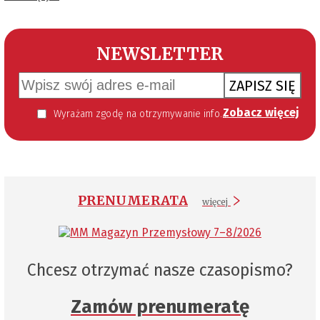
NEWSLETTER
ZAPISZ SIĘ
Zobacz więcej
Wyrażam zgodę na otrzymywanie informacji handlowej kierowanej do mnie za pomocą środków komunikacji elektronicznej w szczególności poczty elektronicznej zgodnie z przepisem art. 10 ust 2 ustawy z dnia 18 lipca 2002 roku o świadczeniu usług drogą elektroniczną (Dz. U. 144 z 2002 r. poz. 1204). Zgoda jest dobrowolna, jednak jej wyrażenie jest konieczne, aby otrzymywać newsletter.
PRENUMERATA
więcej
Chcesz otrzymać nasze czasopismo?
Zamów prenumeratę