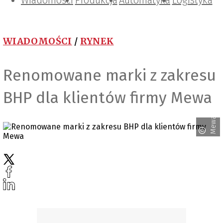
Wiadomości
Projektowanie i konstrukcje
Zarządzanie i IT
Tematy specjalne
Produkcja
Automatyka
Logistyka
WIADOMOŚCI
/
RYNEK
Renomowane marki z zakresu
BHP dla klientów firmy Mewa
Mewa