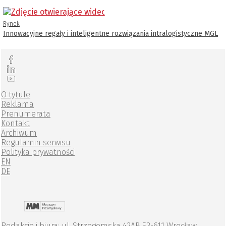
Rynek
Innowacyjne regały i inteligentne rozwiązania intralogistyczne MGL
O tytule
Reklama
Prenumerata
Kontakt
Archiwum
Regulamin serwisu
Polityka prywatności
EN
DE
Redakcje i biura: ul. Strzegomska 42AB 53-611 Wrocław