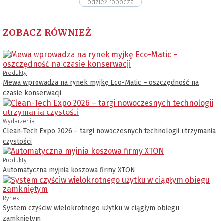
odzież robocza
ZOBACZ RÓWNIEŻ
Produkty
Mewa wprowadza na rynek myjkę Eco-Matic – oszczędność na
czasie konserwacji
Wydarzenia
Clean-Tech Expo 2026 – targi nowoczesnych technologii utrzymania
czystości
Produkty
Automatyczna myjnia koszowa firmy XTON
Rynek
System czyściw wielokrotnego użytku w ciągłym obiegu
zamkniętym