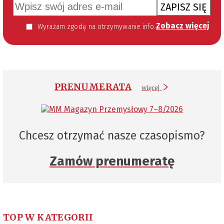
ZAPISZ SIĘ
Zobacz więcej
Wyrażam zgodę na otrzymywanie informacji handlowej kierowanej do mnie za pomocą środków komunikacji elektronicznej w szczególności poczty elektronicznej zgodnie z przepisem art. 10 ust 2 ustawy z dnia 18 lipca 2002 roku o świadczeniu usług drogą elektroniczną (Dz. U. 144 z 2002 r. poz. 1204). Zgoda jest dobrowolna, jednak jej wyrażenie jest konieczne, aby otrzymywać newsletter.
PRENUMERATA
więcej
Chcesz otrzymać nasze czasopismo?
Zamów prenumeratę
TOP W KATEGORII