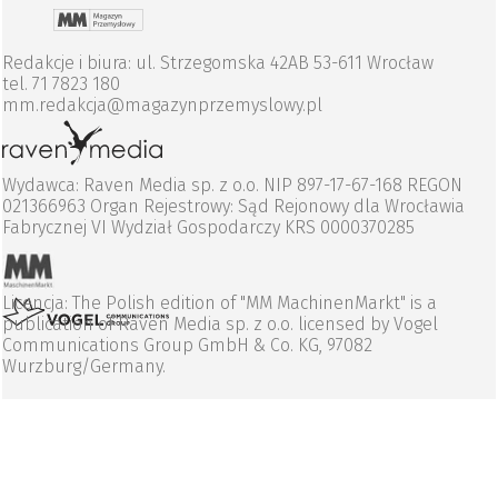
Redakcje i biura: ul. Strzegomska 42AB 53-611 Wrocław
tel. 71 7823 180
mm.redakcja@magazynprzemyslowy.pl
Wydawca: Raven Media sp. z o.o. NIP 897-17-67-168 REGON
021366963 Organ Rejestrowy: Sąd Rejonowy dla Wrocławia
Fabrycznej VI Wydział Gospodarczy KRS 0000370285
Licencja: The Polish edition of "MM MachinenMarkt" is a
publication of Raven Media sp. z o.o. licensed by Vogel
Communications Group GmbH & Co. KG, 97082
Wurzburg/Germany.