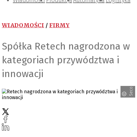
Wiadomości
Projektowanie i konstrukcje
Zarządzanie i IT
Tematy specjalne
Produkcja
Automatyka
Logistyka
WIADOMOŚCI
/
FIRMY
Spółka Retech nagrodzona w
kategoriach przywództwa i
innowacji
Seco/Warwick