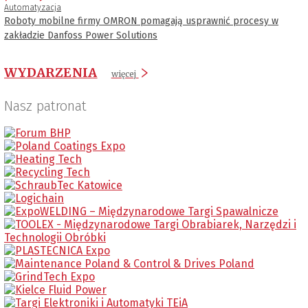
Automatyzacja
Roboty mobilne firmy OMRON pomagają usprawnić procesy w
zakładzie Danfoss Power Solutions
WYDARZENIA
więcej
Nasz patronat