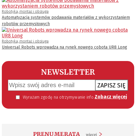
Robotyka, montaż i obsługa
Automatyzacja systemów podawania materiałów z wykorzystaniem
robotów przemysłowych
Robotyka, montaż i obsługa
Universal Robots wprowadza na rynek nowego cobota UR8 Long
NEWSLETTER
ZAPISZ SIĘ
Zobacz więcej
Wyrażam zgodę na otrzymywanie informacji handlowej kierowanej do mnie za pomocą środków komunikacji elektronicznej w szczególności poczty elektronicznej zgodnie z przepisem art. 10 ust 2 ustawy z dnia 18 lipca 2002 roku o świadczeniu usług drogą elektroniczną (Dz. U. 144 z 2002 r. poz. 1204). Zgoda jest dobrowolna, jednak jej wyrażenie jest konieczne, aby otrzymywać newsletter.
PRENUMERATA
więcej