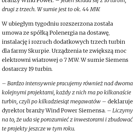
branży Wind Power. –
Jeden składa się z 16 turbin,
drugi z trzech. W sumie jest to ok. 44 MW.
W ubiegłym tygodniu rozszerzona została
umowa ze spółką Polenergia na dostawę,
instalację i rozruch dodatkowych trzech turbin
dla farmy Skurpie. Urządzenia te zwiększą moc
elektrowni wiatrowej o 7 MW. W sumie Siemens
dostarczy 19 turbin.
– Bardzo intensywnie pracujemy również nad dwoma
kolejnymi projektami, każdy z nich ma po kilkanaście
turbin, czyli po kilkadziesiąt megawatów
– deklaruje
dyrektor branży Wind Power Siemensa.
– Liczymy
na to, że uda się porozumieć z inwestorami i zbudować
te projekty jeszcze w tym roku.