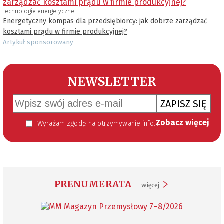
Technologie energetyczne
Energetyczny kompas dla przedsiębiorcy: jak dobrze zarządzać
kosztami prądu w firmie produkcyjnej?
Artykuł sponsorowany
NEWSLETTER
ZAPISZ SIĘ
Zobacz więcej
Wyrażam zgodę na otrzymywanie informacji handlowej kierowanej do mnie za pomocą środków komunikacji elektronicznej w szczególności poczty elektronicznej zgodnie z przepisem art. 10 ust 2 ustawy z dnia 18 lipca 2002 roku o świadczeniu usług drogą elektroniczną (Dz. U. 144 z 2002 r. poz. 1204). Zgoda jest dobrowolna, jednak jej wyrażenie jest konieczne, aby otrzymywać newsletter.
PRENUMERATA
więcej