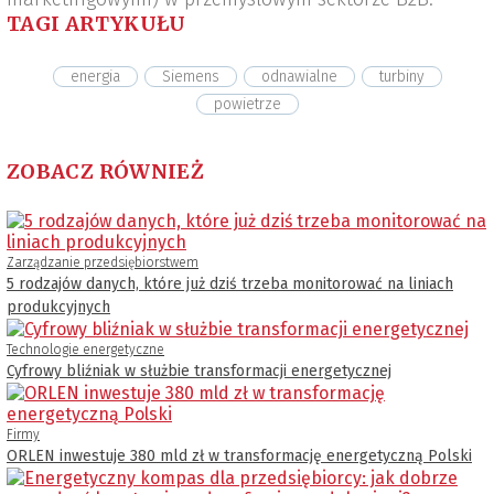
TAGI ARTYKUŁU
energia
Siemens
odnawialne
turbiny
powietrze
ZOBACZ RÓWNIEŻ
Zarządzanie przedsiębiorstwem
5 rodzajów danych, które już dziś trzeba monitorować na liniach
produkcyjnych
Technologie energetyczne
Cyfrowy bliźniak w służbie transformacji energetycznej
Firmy
ORLEN inwestuje 380 mld zł w transformację energetyczną Polski