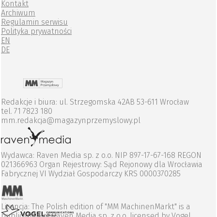
Kontakt
Archiwum
Regulamin serwisu
Polityka prywatności
EN
DE
Redakcje i biura: ul. Strzegomska 42AB 53-611 Wrocław
tel. 71 7823 180
mm.redakcja@magazynprzemyslowy.pl
Wydawca: Raven Media sp. z o.o. NIP 897-17-67-168 REGON
021366963 Organ Rejestrowy: Sąd Rejonowy dla Wrocławia
Fabrycznej VI Wydział Gospodarczy KRS 0000370285
Licencja: The Polish edition of "MM MachinenMarkt" is a
publication of Raven Media sp. z o.o. licensed by Vogel