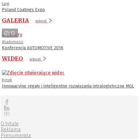
targi
Poland Coatings Expo
GALERIA
więcej
13
Wiadomości
Konferencja AUTOMOTIVE 2016
WIDEO
więcej
Rynek
Innowacyjne regały i inteligentne rozwiązania intralogistyczne MGL
O tytule
Reklama
Prenumerata