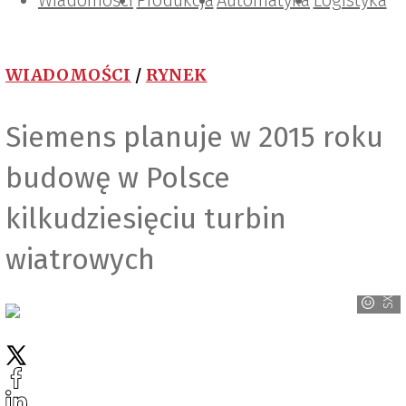
Wiadomości
Projektowanie i konstrukcje
Zarządzanie i IT
Tematy specjalne
Produkcja
Automatyka
Logistyka
WIADOMOŚCI
/
RYNEK
Siemens planuje w 2015 roku
budowę w Polsce
kilkudziesięciu turbin
wiatrowych
SXC