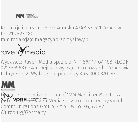
Redakcje i biura: ul. Strzegomska 42AB 53-611 Wrocław
tel. 71 7823 180
mm.redakcja@magazynprzemyslowy.pl
Wydawca: Raven Media sp. z o.o. NIP 897-17-67-168 REGON
021366963 Organ Rejestrowy: Sąd Rejonowy dla Wrocławia
Fabrycznej VI Wydział Gospodarczy KRS 0000370285
Licencja: The Polish edition of "MM MachinenMarkt" is a
publication of Raven Media sp. z o.o. licensed by Vogel
Communications Group GmbH & Co. KG, 97082
Wurzburg/Germany.