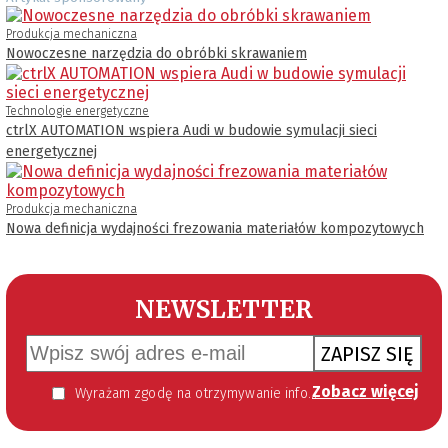
Produkcja mechaniczna
Nowoczesne narzędzia do obróbki skrawaniem
Technologie energetyczne
ctrlX AUTOMATION wspiera Audi w budowie symulacji sieci
energetycznej
Produkcja mechaniczna
Nowa definicja wydajności frezowania materiałów kompozytowych
NEWSLETTER
ZAPISZ SIĘ
Zobacz więcej
Wyrażam zgodę na otrzymywanie informacji handlowej kierowanej do mnie za pomocą środków komunikacji elektronicznej w szczególności poczty elektronicznej zgodnie z przepisem art. 10 ust 2 ustawy z dnia 18 lipca 2002 roku o świadczeniu usług drogą elektroniczną (Dz. U. 144 z 2002 r. poz. 1204). Zgoda jest dobrowolna, jednak jej wyrażenie jest konieczne, aby otrzymywać newsletter.