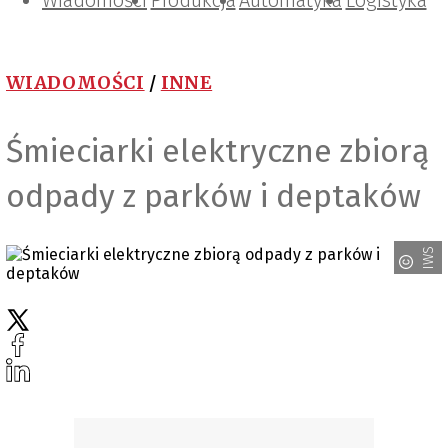
Wiadomości
Projektowanie i konstrukcje
Zarządzanie i IT
Tematy specjalne
Produkcja
Automatyka
Logistyka
WIADOMOŚCI
/
INNE
Śmieciarki elektryczne zbiorą
odpady z parków i deptaków
IWS