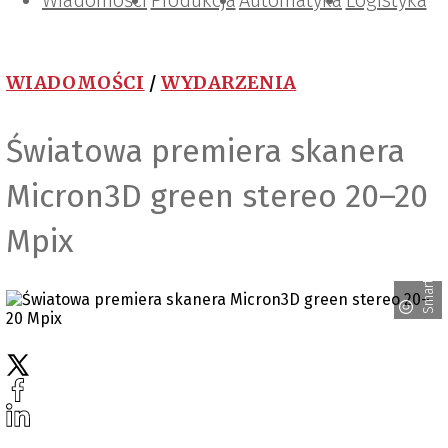
Wiadomości
Projektowanie i konstrukcje
Zarządzanie i IT
Tematy specjalne
Produkcja
Automatyka
Logistyka
WIADOMOŚCI
/
WYDARZENIA
Światowa premiera skanera
Micron3D green stereo 20–20
Mpix
Smarttech