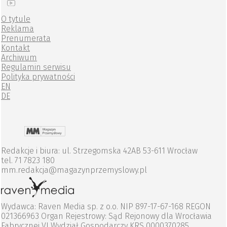
O tytule
Reklama
Prenumerata
Kontakt
Archiwum
Regulamin serwisu
Polityka prywatności
EN
DE
Redakcje i biura: ul. Strzegomska 42AB 53-611 Wrocław
tel. 71 7823 180
mm.redakcja@magazynprzemyslowy.pl
Wydawca: Raven Media sp. z o.o. NIP 897-17-67-168 REGON
021366963 Organ Rejestrowy: Sąd Rejonowy dla Wrocławia
Fabrycznej VI Wydział Gospodarczy KRS 0000370285