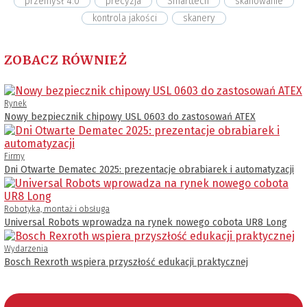
przemysł 4.0
precyzja
Smarttech
skanowanie
kontrola jakości
skanery
ZOBACZ RÓWNIEŻ
Rynek
Nowy bezpiecznik chipowy USL 0603 do zastosowań ATEX
Firmy
Dni Otwarte Dematec 2025: prezentacje obrabiarek i automatyzacji
Robotyka, montaż i obsługa
Universal Robots wprowadza na rynek nowego cobota UR8 Long
Wydarzenia
Bosch Rexroth wspiera przyszłość edukacji praktycznej