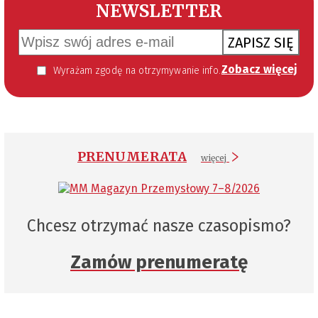
NEWSLETTER
ZAPISZ SIĘ
Zobacz więcej
Wyrażam zgodę na otrzymywanie informacji handlowej kierowanej do mnie za pomocą środków komunikacji elektronicznej w szczególności poczty elektronicznej zgodnie z przepisem art. 10 ust 2 ustawy z dnia 18 lipca 2002 roku o świadczeniu usług drogą elektroniczną (Dz. U. 144 z 2002 r. poz. 1204). Zgoda jest dobrowolna, jednak jej wyrażenie jest konieczne, aby otrzymywać newsletter.
PRENUMERATA
więcej
Chcesz otrzymać nasze czasopismo?
Zamów prenumeratę