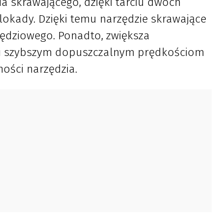
ia skrawającego, dzięki tarciu dwóch
lokady. Dzięki temu narzędzie skrawające
zędziowego. Ponadto, zwiększa
i szybszym dopuszczalnym prędkościom
ności narzędzia.