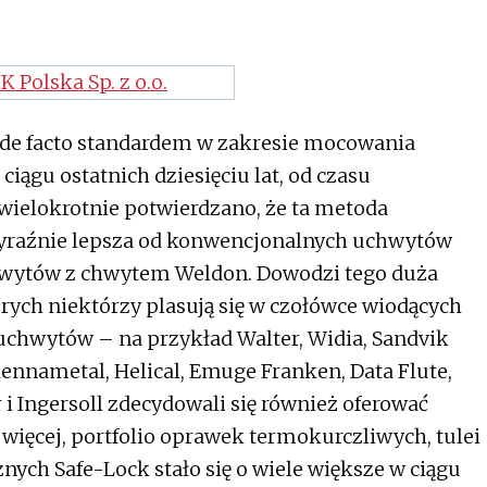
ę de facto standardem w zakresie mocowania
ciągu ostatnich dziesięciu lat, od czasu
ielokrotnie potwierdzano, że ta metoda
wyraźnie lepsza od konwencjonalnych uchwytów
hwytów z chwytem Weldon. Dowodzi tego duża
órych niektórzy plasują się w czołówce wiodących
 uchwytów – na przykład Walter, Widia, Sandvik
ennametal, Helical, Emuge Franken, Data Flute,
r i Ingersoll zdecydowali się również oferować
więcej, portfolio oprawek termokurczliwych, tulei
ych Safe-Lock stało się o wiele większe w ciągu