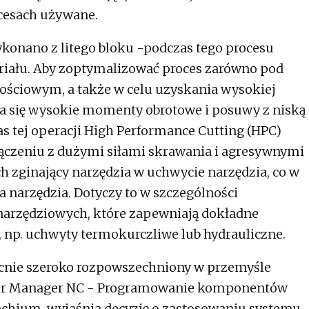
ocesach używane.
onano z litego bloku -podczas tego procesu
riału. Aby zoptymalizować proces zarówno pod
ościowym, a także w celu uzyskania wysokiej
a się wysokie momenty obrotowe i posuwy z niską
s tej operacji High Performance Cutting (HPC)
ołączeniu z dużymi siłami skrawania i agresywnymi
 zginający narzędzia w uchwycie narzędzia, co w
 narzędzia. Dotyczy to w szczególności
narzędziowych, które zapewniają dokładne
, np. uchwyty termokurczliwe lub hydrauliczne.
ecnie szeroko rozpowszechniony w przemyśle
nior Manager NC - Programowanie komponentów
chium, wyjaśnia decyzję o zastosowaniu systemu