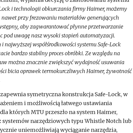
ock i technologii obkurczania firmy Haimer, możemy
nawet przy frezowaniu materiałów generujących
 wstępny, aby zagwarantować płynne przetwarzanie
ąc pod uwagę nasz wysoki stopień automatyzacji.
 i najwyższej współśrodkowości systemu Safe-Lock
tacie bardzo stabilny proces obróbki. Ze względu na
osuw można znacznie zwiększyć wydajność usuwania
ości bicia oprawek termokurczliwych Haimer, żywotność
.
re zapewnia symetryczna konstrukcja Safe-Lock, w
żeniem i możliwością łatwego ustawiania
 dla których MTU przeszło na system Haimer,
z systemów narzędziowych typu Whistle Notch lub
ycznie uniemożliwiają wyciąganie narzędzia,