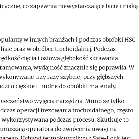
tryczne, co zapewnia niewystarczające bicie i niską
 popularny w innych branżach i podczas obróbki HSC
isie oraz w obróbce trochoidalnej. Podczas
rędkość cięcia i osiowa głębokość skrawania
amowania, wydajność znacznie się poprawiła. W
wykonywane trzy razy szybciej przy głębszych
odzi o ciężkie i trudne do obróbki materiały.
pieczeństwo wyjęcia narzędzia. Mimo że tylko
dczas operacji frezowania trochoidalnego, często
st wykorzystywana podczas procesu. Skutkuje to
zmuszają operatora do zwrócenia uwagi na
ącego. Uchwyt termokurczliwy z Safe-Lock jest