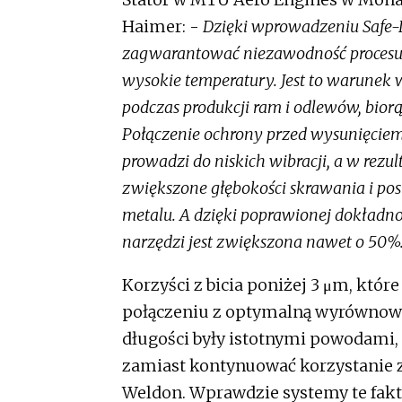
Haimer: -
Dzięki wprowadzeniu Safe-L
zagwarantować niezawodność procesu 
wysokie temperatury. Jest to warunek
podczas produkcji ram i odlewów, bior
Połączenie ochrony przed wysunięciem
prowadzi do niskich wibracji, a w rezul
zwiększone głębokości skrawania i p
metalu. A dzięki poprawionej dokładn
narzędzi jest zwiększona nawet o 50%
Korzyści z bicia poniżej 3 μm, któ
połączeniu z optymalną wyrównowa
długości były istotnymi powodami,
zamiast kontynuować korzystanie 
Weldon. Wprawdzie systemy te fakt