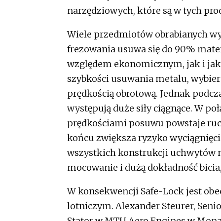
narzędziowych, które są w tych pr
Wiele przedmiotów obrabianych wyk
frezowania usuwa się do 90% mate
względem ekonomicznym, jak i jak
szybkości usuwania metalu, wybier
prędkością obrotową. Jednak podcza
występują duże siły ciągnące. W p
prędkościami posuwu powstaje ruch
końcu zwiększa ryzyko wyciągnięcia
wszystkich konstrukcji uchwytów 
mocowanie i dużą dokładność bicia
W konsekwencji Safe-Lock jest ob
lotniczym. Alexander Steurer, Se
Stator w MTU Aero Engines w Mona