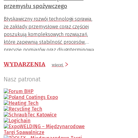
przemysłu spożywczego
Błyskawiczny rozwój technologii sprawia,
że zakłady przemysłowe coraz częściej
poszukują kompleksowych rozwiązań,
które zapewnią stabilność procesów,
precyzję pomiarów oraz długoterminową
trwałość komponentów.
WYDARZENIA
więcej
Nasz patronat