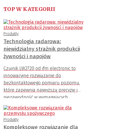
TOP W KATEGORII
Produkty
Technologia radarowa:
niewidzialny strażnik produkcji
żywności i napojów
Czujnik LW2720 od ifm electronic to
innowacyjne rozwiązanie do
bezkontaktowego pomiaru poziomu,
które zapewnia najwyższą precyzję i
niezawodność w wymagających
warunkach przemysłowych.
Produkty
Kompleksowe rozwiązanie dla