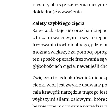
niestety oba są z założenia niesyme
dokładność wyważenia.
Zalety szybkiego cięcia
Safe-Lock staje się coraz bardziej
z frezami walcowymi o wysokiej hel
frezowania trochoidalnego, gdzie p
można zwiększyć za pomocą oprogr
ten sposób operacje frezowania są 
głębokościach cięcia, nawet jeśli ch
Zwiększa to jednak również niebez
cienki wiór jest zwykle usuwany po
cała krawędź narzędzia tnącego je
większymi siłami osiowymi, które 
bezpieczne mocowanie narzędzia tn