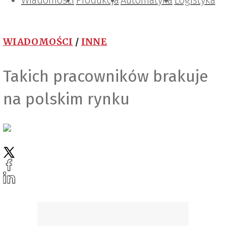
Wiadomości
Projektowanie i konstrukcje
Zarządzanie i IT
Tematy specjalne
Produkcja
Automatyka
Logistyka
WIADOMOŚCI
/
INNE
Takich pracowników brakuje
na polskim rynku