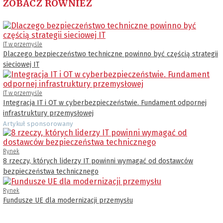
ZOBACZ RÓWNIEŻ
IT w przemyśle
Dlaczego bezpieczeństwo techniczne powinno być częścią strategii
sieciowej IT
IT w przemyśle
Integracja IT i OT w cyberbezpieczeństwie. Fundament odpornej
infrastruktury przemysłowej
Artykuł sponsorowany
Rynek
8 rzeczy, których liderzy IT powinni wymagać od dostawców
bezpieczeństwa technicznego
Rynek
Fundusze UE dla modernizacji przemysłu