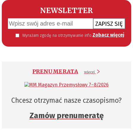
NEWSLETTER
ZAPISZ SIĘ
Zobacz więcej
Wyrażam zgodę na otrzymywanie informacji handlowej kierowanej do mnie za pomocą środków komunikacji elektronicznej w szczególności poczty elektronicznej zgodnie z przepisem art. 10 ust 2 ustawy z dnia 18 lipca 2002 roku o świadczeniu usług drogą elektroniczną (Dz. U. 144 z 2002 r. poz. 1204). Zgoda jest dobrowolna, jednak jej wyrażenie jest konieczne, aby otrzymywać newsletter.
PRENUMERATA
więcej
Chcesz otrzymać nasze czasopismo?
Zamów prenumeratę