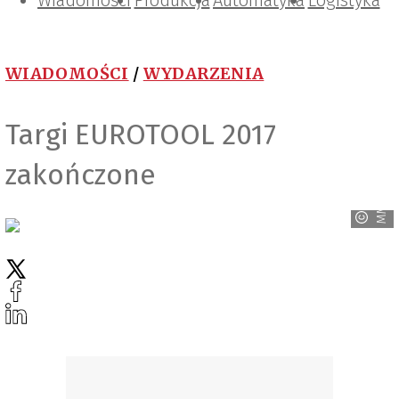
Wiadomości
Projektowanie i konstrukcje
Zarządzanie i IT
Tematy specjalne
Produkcja
Automatyka
Logistyka
WIADOMOŚCI
/
WYDARZENIA
Targi EUROTOOL 2017
zakończone
MM