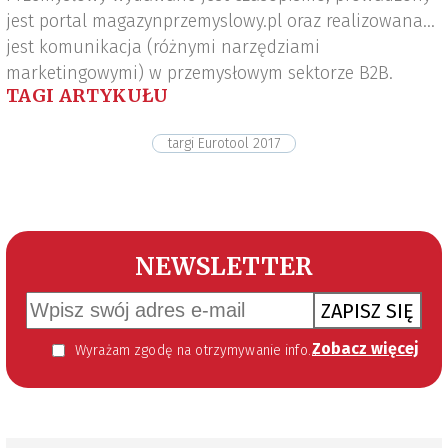
jest portal magazynprzemyslowy.pl oraz realizowana
jest komunikacja (różnymi narzędziami
marketingowymi) w przemysłowym sektorze B2B.
TAGI ARTYKUŁU
targi Eurotool 2017
NEWSLETTER
ZAPISZ SIĘ
Zobacz więcej
Wyrażam zgodę na otrzymywanie informacji handlowej kierowanej do mnie za pomocą środków komunikacji elektronicznej w szczególności poczty elektronicznej zgodnie z przepisem art. 10 ust 2 ustawy z dnia 18 lipca 2002 roku o świadczeniu usług drogą elektroniczną (Dz. U. 144 z 2002 r. poz. 1204). Zgoda jest dobrowolna, jednak jej wyrażenie jest konieczne, aby otrzymywać newsletter.