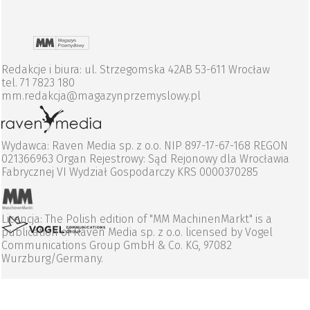
Redakcje i biura: ul. Strzegomska 42AB 53-611 Wrocław
tel. 71 7823 180
mm.redakcja@magazynprzemyslowy.pl
Wydawca: Raven Media sp. z o.o. NIP 897-17-67-168 REGON
021366963 Organ Rejestrowy: Sąd Rejonowy dla Wrocławia
Fabrycznej VI Wydział Gospodarczy KRS 0000370285
Licencja: The Polish edition of "MM MachinenMarkt" is a
publication of Raven Media sp. z o.o. licensed by Vogel
Communications Group GmbH & Co. KG, 97082
Wurzburg/Germany.