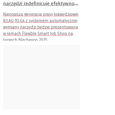
narzędzi redefinicuje efektywność
gięcia
Najnowsza generacja prasy krawędziowej
B3.AU-TO.G4 z systemem automatycznej
wymiany narzędzi będzie prezentowana
w ramach Flexible Smart Job Shop na
targach Blechexpo 2025.