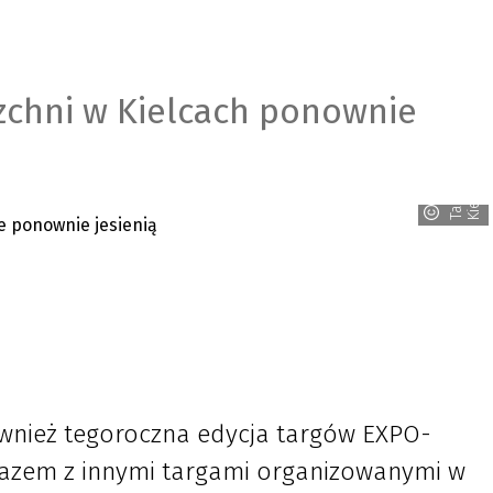
zchni w Kielcach ponownie
e
T
a
r
g
i
K
i
e
l
c
ównież tegoroczna edycja targów EXPO-
 razem z innymi targami organizowanymi w