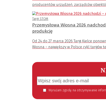
producentów urządzeń, zarządców obiektów
Targi STOM
Przemysłowa Wiosna 2026 nadchodzi
produkcję
Od 24 do 27 marca 2026 Targi Kielce pono
Wiosna – największy w Polsce cykl targów te
N
Wyrażam zgodę na otrzymywanie informacji handlowej kierowanej do mnie za pomocą środków komunikacji elektronicznej w szczególności poczty elektronicznej zgodnie z przepisem art. 10 ust 2 ustawy z dnia 18