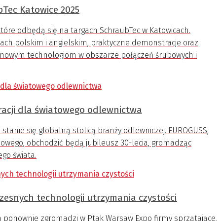
bTec Katowice 2025
które odbędą się na targach SchraubTec w Katowicach.
ch polskim i angielskim, praktyczne demonstracje oraz
omowym technologiom w obszarze połączeń śrubowych i
racji dla światowego odlewnictwa
 stanie się globalną stolicą branży odlewniczej. EUROGUSS,
niowego, obchodzić będą jubileusz 30-lecia, gromadząc
go świata.
zesnych technologii utrzymania czystości
a ponownie zgromadzi w Ptak Warsaw Expo firmy sprzątające,