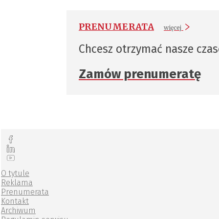
PRENUMERATA
więcej
Chcesz otrzymać nasze cza
Zamów prenumeratę
O tytule
Reklama
Prenumerata
Kontakt
Archiwum