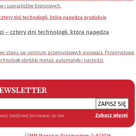
 i specjalistów branżowych.
 – cztery dni technologii, która napędza
wnie staną się centrum przemysłowych innowacji. Przemysłowa
chnologii obróbki metali, automatyki i narzędzi.
EWSLETTER
ZAPISZ SIĘ
Zobacz więcej
 lipca 2002 roku o świadczeniu usług drogą elektroniczną (Dz. U. 144 z 2002 r. poz. 1204). Zgoda jest dobrowolna, jednak jej wyrażenie jest konieczne, aby otrzymywać newsletter.