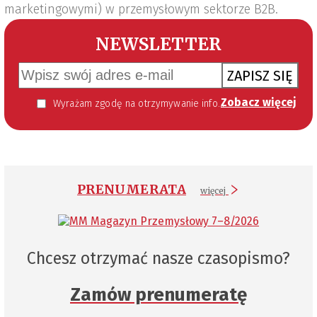
marketingowymi) w przemysłowym sektorze B2B.
NEWSLETTER
ZAPISZ SIĘ
Zobacz więcej
Wyrażam zgodę na otrzymywanie informacji handlowej kierowanej do mnie za pomocą środków komunikacji elektronicznej w szczególności poczty elektronicznej zgodnie z przepisem art. 10 ust 2 ustawy z dnia 18 lipca 2002 roku o świadczeniu usług drogą elektroniczną (Dz. U. 144 z 2002 r. poz. 1204). Zgoda jest dobrowolna, jednak jej wyrażenie jest konieczne, aby otrzymywać newsletter.
PRENUMERATA
więcej
Chcesz otrzymać nasze czasopismo?
Zamów prenumeratę