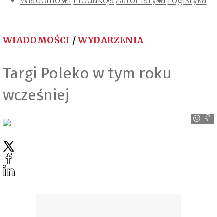
Wiadomości
Projektowanie i konstrukcje
Zarządzanie i IT
Tematy specjalne
Produkcja
Automatyka
Logistyka
WIADOMOŚCI
/
WYDARZENIA
Targi Poleko w tym roku
wcześniej
Poleko