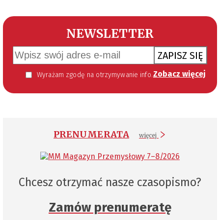
NEWSLETTER
ZAPISZ SIĘ
Zobacz więcej
Wyrażam zgodę na otrzymywanie informacji handlowej kierowanej do mnie za pomocą środków komunikacji elektronicznej w szczególności poczty elektronicznej zgodnie z przepisem art. 10 ust 2 ustawy z dnia 18 lipca 2002 roku o świadczeniu usług drogą elektroniczną (Dz. U. 144 z 2002 r. poz. 1204). Zgoda jest dobrowolna, jednak jej wyrażenie jest konieczne, aby otrzymywać newsletter.
PRENUMERATA
więcej
Chcesz otrzymać nasze czasopismo?
Zamów prenumeratę