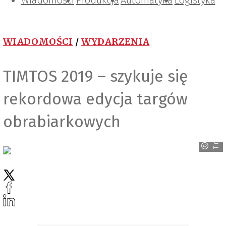
Wiadomości
Projektowanie i konstrukcje
Zarządzanie i IT
Tematy specjalne
Produkcja
Automatyka
Logistyka
WIADOMOŚCI
/
WYDARZENIA
TIMTOS 2019 – szykuje się
rekordowa edycja targów
obrabiarkowych
Timtos