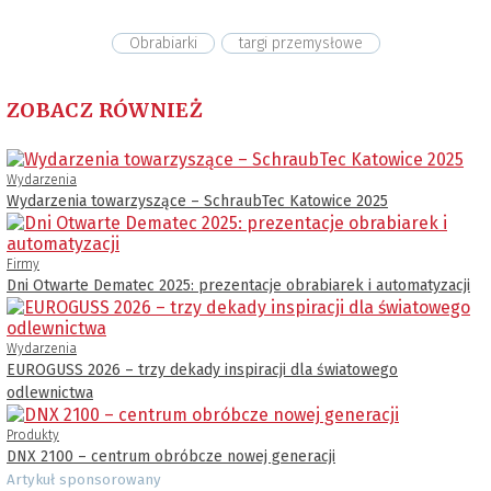
Obrabiarki
targi przemysłowe
ZOBACZ RÓWNIEŻ
Wydarzenia
Wydarzenia towarzyszące – SchraubTec Katowice 2025
Firmy
Dni Otwarte Dematec 2025: prezentacje obrabiarek i automatyzacji
Wydarzenia
EUROGUSS 2026 – trzy dekady inspiracji dla światowego
odlewnictwa
Produkty
DNX 2100 – centrum obróbcze nowej generacji
Artykuł sponsorowany