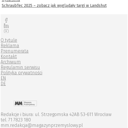
Wydarzenia
SchraubTec 2025 – zobacz jak wyglądały targi w Landshut
O tytule
Reklama
Prenumerata
Kontakt
Archiwum
Regulamin serwisu
Polityka prywatności
EN
DE
Redakcje i biura: ul. Strzegomska 42AB 53-611 Wrocław
tel. 71 7823 180
mm.redakcja@magazynprzemyslowy.pl