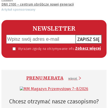
DNX 2100 – centrum obróbcze nowej generacji
Artykuł sponsorowany
NEWSLETTER
ZAPISZ SIĘ
Zobacz więcej
Wyrażam zgodę na otrzymywanie informacji handlowej kierowanej do mnie za pomocą środków komunikacji elektronicznej w szczególności poczty elektronicznej zgodnie z przepisem art. 10 ust 2 ustawy z dnia 18 lipca 2002 roku o świadczeniu usług drogą elektroniczną (Dz. U. 144 z 2002 r. poz. 1204). Zgoda jest dobrowolna, jednak jej wyrażenie jest konieczne, aby otrzymywać newsletter.
PRENUMERATA
więcej
Chcesz otrzymać nasze czasopismo?