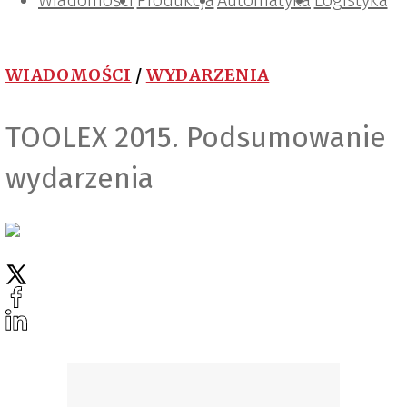
Wiadomości
Projektowanie i konstrukcje
Zarządzanie i IT
Tematy specjalne
Produkcja
Automatyka
Logistyka
WIADOMOŚCI
/
WYDARZENIA
TOOLEX 2015. Podsumowanie
wydarzenia