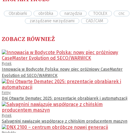
Obrabiarki
obróbka
narzędzia
TOOLEX
cnc
zarządzanie narzędziami
CAD/CAM
ZOBACZ RÓWNIEŻ
Rynek
Innowacja w Bodycote Polska: nowy piec próżniowy CaseMaster
Evolution od SECO/WARWICK
Firmy
Dni Otwarte Dematec 2025: prezentacje obrabiarek i automatyzacji
Rynek
Salvagnini nawiązuje współpracę z chińskim producentem maszyn
Produkty