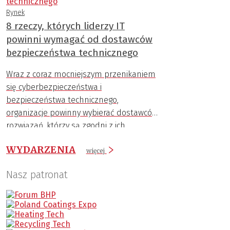
Rynek
8 rzeczy, których liderzy IT
powinni wymagać od dostawców
bezpieczeństwa technicznego
Wraz z coraz mocniejszym przenikaniem
się cyberbezpieczeństwa i
bezpieczeństwa technicznego,
organizacje powinny wybierać dostawców
rozwiązań, którzy są zgodni z ich
infrastrukturą informatyczną, by móc
WYDARZENIA
skutecznie chronić ludzi, dane i zasoby.
więcej
Ta lista wskazuje, czego wymagać od
Nasz patronat
dostawcy, by zapewnić zabezpieczenia,
które sprostają aktualnym zagrożeniom,
ale będą też gotowe na wyzwania
przyszłości.