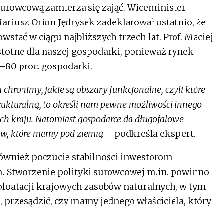
 surowcową zamierza się zająć. Wiceminister
ariusz Orion Jędrysek zadeklarował ostatnio, że
ać w ciągu najbliższych trzech lat. Prof. Maciej
istotne dla naszej gospodarki, ponieważ rynek
–80 proc. gospodarki.
a chronimy, jakie są obszary funkcjonalne, czyli które
ukturalną, to określi nam pewne możliwości innego
ch kraju. Natomiast gospodarce da długofalowe
ów, które mamy pod ziemią
– podkreśla ekspert.
ównież poczucie stabilności inwestorom
 Stworzenie polityki surowcowej m.in. powinno
loatacji krajowych zasobów naturalnych, w tym
, przesądzić, czy mamy jednego właściciela, który