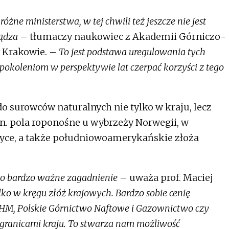
óżne ministerstwa, w tej chwili też jeszcze nie jest
ządza
– tłumaczy naukowiec z Akademii Górniczo-
w Krakowie. –
To jest podstawa uregulowania tych
pokoleniom w perspektywie lat czerpać korzyści z tego
do surowców naturalnych nie tylko w kraju, lecz
.in. pola roponośne u wybrzeży Norwegii, w
fryce, a także południowoamerykańskie złoża
to bardzo ważne zagadnienie
– uważa prof. Maciej
o w kręgu złóż krajowych. Bardzo sobie cenię
KGHM, Polskie Górnictwo Naftowe i Gazownictwo czy
a granicami kraju. To stwarza nam możliwość