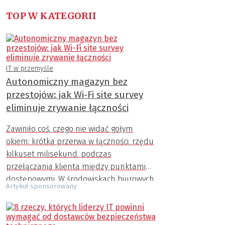
TOP W KATEGORII
IT w przemyśle
Autonomiczny magazyn bez
przestojów: jak Wi-Fi site survey
eliminuje zrywanie łączności
Zawiniło coś, czego nie widać gołym
okiem: krótka przerwa w łączności, rzędu
kilkuset milisekund, podczas
przełączania klienta między punktami
dostępowymi. W środowiskach biurowych
Artykuł sponsorowany
takie mikro-zacięcie przeszłoby bez echa.
W magazynie – uruchamia lawinę
opóźnień.