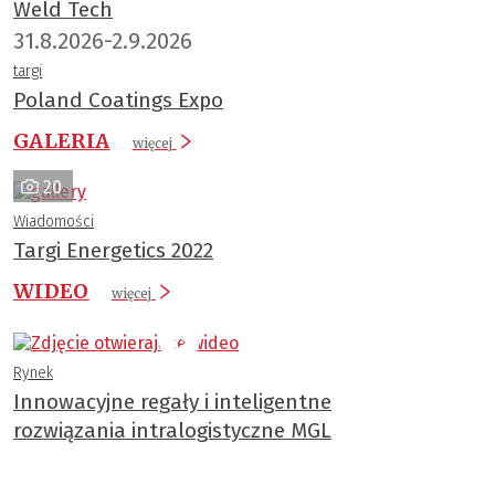
Weld Tech
31.8.2026-2.9.2026
targi
Poland Coatings Expo
GALERIA
więcej
20
Wiadomości
Targi Energetics 2022
WIDEO
więcej
Rynek
Innowacyjne regały i inteligentne
rozwiązania intralogistyczne MGL