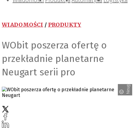
Wiadomości
Projektowanie i konstrukcje
Zarządzanie i IT
Tematy specjalne
Produkcja
Automatyka
Logistyka
WIADOMOŚCI
/
PRODUKTY
WObit poszerza ofertę o
przekładnie planetarne
Neugart serii pro
Neugart