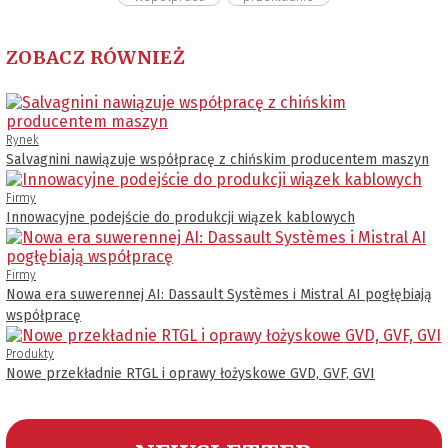
ZOBACZ RÓWNIEŻ
Rynek
Salvagnini nawiązuje współpracę z chińskim producentem maszyn
Firmy
Innowacyjne podejście do produkcji wiązek kablowych
Firmy
Nowa era suwerennej AI: Dassault Systèmes i Mistral AI pogłębiają
współpracę
Produkty
Nowe przekładnie RTGL i oprawy łożyskowe GVD, GVF, GVI