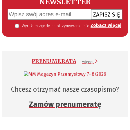
NEWSLETTER
ZAPISZ SIĘ
Zobacz więcej
Wyrażam zgodę na otrzymywanie informacji handlowej kierowanej do mnie za pomocą środków komunikacji elektronicznej w szczególności poczty elektronicznej zgodnie z przepisem art. 10 ust 2 ustawy z dnia 18 lipca 2002 roku o świadczeniu usług drogą elektroniczną (Dz. U. 144 z 2002 r. poz. 1204). Zgoda jest dobrowolna, jednak jej wyrażenie jest konieczne, aby otrzymywać newsletter.
PRENUMERATA
więcej
Chcesz otrzymać nasze czasopismo?
Zamów prenumeratę