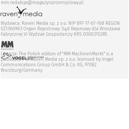
mm.redakcja@magazynprzemyslowy.pl
Wydawca: Raven Media sp. z o.o. NIP 897-17-67-168 REGON
021366963 Organ Rejestrowy: Sąd Rejonowy dla Wrocławia
Fabrycznej VI Wydział Gospodarczy KRS 0000370285
Licencja: The Polish edition of "MM MachinenMarkt" is a
publication of Raven Media sp. z o.o. licensed by Vogel
Communications Group GmbH & Co. KG, 97082
Wurzburg/Germany.