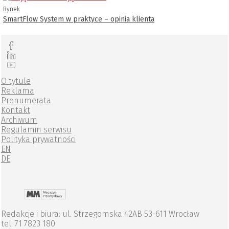
Rynek
SmartFlow System w praktyce – opinia klienta
O tytule
Reklama
Prenumerata
Kontakt
Archiwum
Regulamin serwisu
Polityka prywatności
EN
DE
Redakcje i biura: ul. Strzegomska 42AB 53-611 Wrocław
tel. 71 7823 180