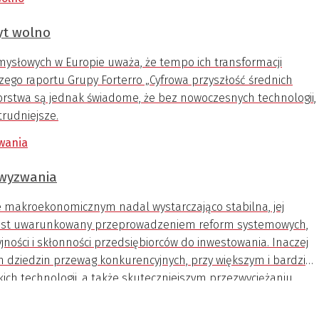
byt wolno
ysłowych w Europie uważa, że tempo ich transformacji
szego raportu Grupy Forterro „Cyfrowa przyszłość średnich
orstwa są jednak świadome, że bez nowoczesnych technologii,
trudniejsze.
i wyzwania
e makroekonomicznym nadal wystarczająco stabilna, jej
 jest uwarunkowany przeprowadzeniem reform systemowych,
yjności i skłonności przedsiębiorców do inwestowania. Inaczej
 dziedzin przewag konkurencyjnych, przy większym i bardziej
ich technologii, a także skuteczniejszym przezwyciężaniu
tału i siły roboczej.