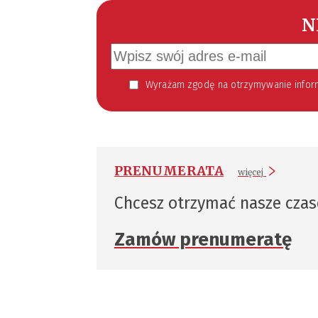
N
Wyrażam zgodę na otrzymywanie informacji handlowej kierowanej do mnie za pomocą środków komunikacji elektronicznej w szczególności poczty elektronicznej zgodnie z przepisem art. 10 ust 2 ustawy z dnia 18
PRENUMERATA
więcej
Chcesz otrzymać nasze cza
Zamów prenumeratę