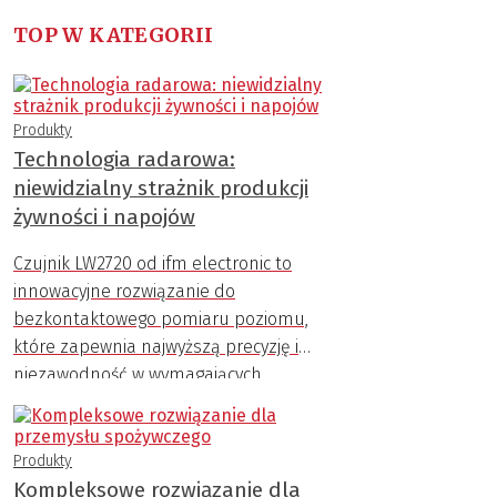
TOP W KATEGORII
Produkty
Technologia radarowa:
niewidzialny strażnik produkcji
żywności i napojów
Czujnik LW2720 od ifm electronic to
innowacyjne rozwiązanie do
bezkontaktowego pomiaru poziomu,
które zapewnia najwyższą precyzję i
niezawodność w wymagających
warunkach przemysłowych.
Produkty
Kompleksowe rozwiązanie dla