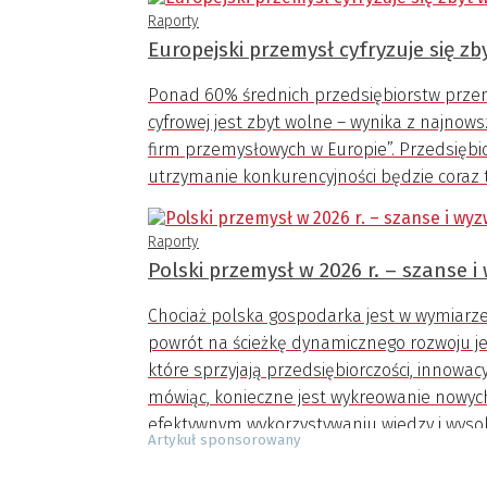
Raporty
Europejski przemysł cyfryzuje się z
Ponad 60% średnich przedsiębiorstw przem
cyfrowej jest zbyt wolne – wynika z najnow
firm przemysłowych w Europie”. Przedsiębi
utrzymanie konkurencyjności będzie coraz 
Raporty
Polski przemysł w 2026 r. – szanse 
Chociaż polska gospodarka jest w wymiarz
powrót na ścieżkę dynamicznego rozwoju
które sprzyjają przedsiębiorczości, innowac
mówiąc, konieczne jest wykreowanie nowych
efektywnym wykorzystywaniu wiedzy i wysok
Artykuł sponsorowany
ograniczeń, które wynikają z niedostatku kapi