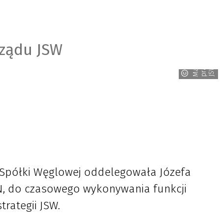
rządu JSW
y
M
a
e
r
i
a
ł
p
r
a
s
o
w
J
S
t
W
 Spółki Węglowej oddelegowała Józefa
N, do czasowego wykonywania funkcji
trategii JSW.