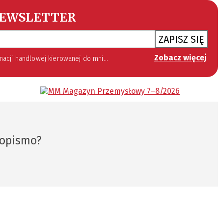
EWSLETTER
ZAPISZ SIĘ
Zobacz więcej
 lipca 2002 roku o świadczeniu usług drogą elektroniczną (Dz. U. 144 z 2002 r. poz. 1204). Zgoda jest dobrowolna, jednak jej wyrażenie jest konieczne, aby otrzymywać newsletter.
sopismo?