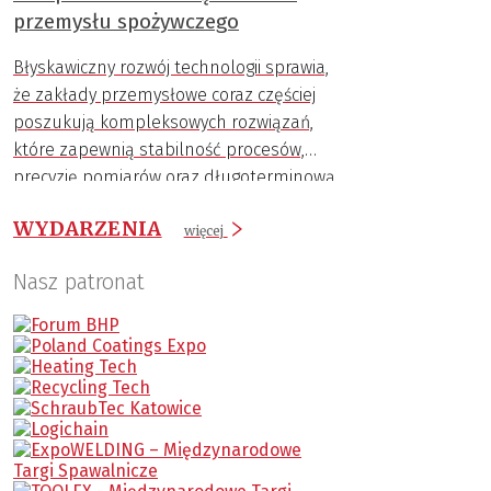
przemysłu spożywczego
Błyskawiczny rozwój technologii sprawia,
że zakłady przemysłowe coraz częściej
poszukują kompleksowych rozwiązań,
które zapewnią stabilność procesów,
precyzję pomiarów oraz długoterminową
trwałość komponentów.
WYDARZENIA
więcej
Nasz patronat