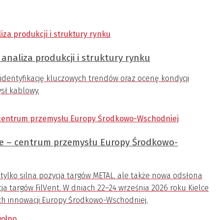
analiza produkcji i struktury rynku
identyfikację kluczowych trendów oraz ocenę kondycji
ysł kablowy.
ce – centrum przemysłu Europy Środkowo-
 tylko silna pozycja targów METAL, ale także nowa odsłona
a targów FilVent. W dniach 22–24 września 2026 roku Kielce
h innowacji Europy Środkowo-Wschodniej.